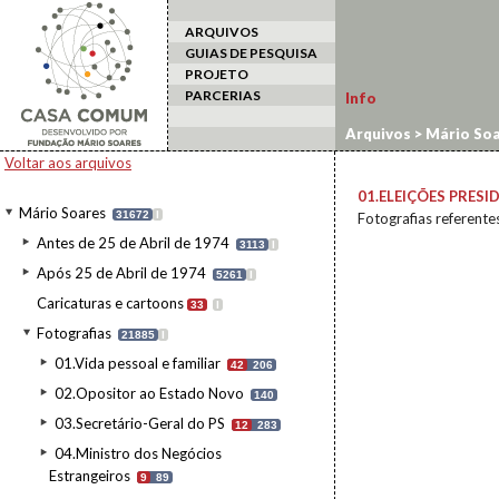
ARQUIVOS
GUIAS DE PESQUISA
PROJETO
PARCERIAS
Info
Arquivos
>
Mário Soa
1986/MASP1
Voltar aos arquivos
01.ELEIÇÕES PRESI
Mário Soares
31672
I
Fotografias referente
Antes de 25 de Abril de 1974
3113
I
Após 25 de Abril de 1974
5261
I
Caricaturas e cartoons
33
I
Fotografias
21885
I
01.Vida pessoal e familiar
42
206
02.Opositor ao Estado Novo
140
03.Secretário-Geral do PS
12
283
04.Ministro dos Negócios
Estrangeiros
9
89