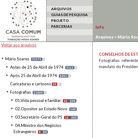
ARQUIVOS
GUIAS DE PESQUISA
PROJETO
PARCERIAS
Info
Arquivos
>
Mário Soa
Voltar aos arquivos
CONSELHOS DE ES
Mário Soares
31672
I
Fotografias referen
mandato do President
Antes de 25 de Abril de 1974
3113
I
Após 25 de Abril de 1974
5261
I
Caricaturas e cartoons
33
I
Fotografias
21885
I
01.Vida pessoal e familiar
42
206
02.Opositor ao Estado Novo
140
03.Secretário-Geral do PS
12
283
04.Ministro dos Negócios
Estrangeiros
9
89