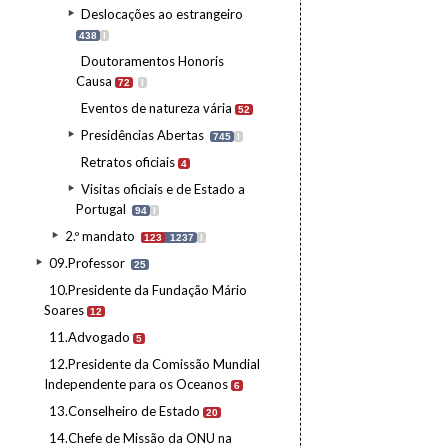
Deslocações ao estrangeiro
438
I
Doutoramentos Honoris
Causa
72
I
Eventos de natureza vária
52
Presidências Abertas
745
I
Retratos oficiais
4
Visitas oficiais e de Estado a
Portugal
94
I
2.º mandato
123
1237
I
09.Professor
25
10.Presidente da Fundação Mário
Soares
12
11.Advogado
5
12.Presidente da Comissão Mundial
Independente para os Oceanos
6
13.Conselheiro de Estado
20
14.Chefe de Missão da ONU na