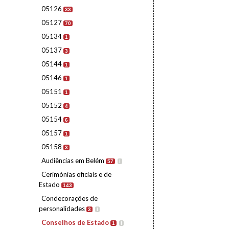
05126
33
05127
70
05134
1
05137
3
05144
1
05146
1
05151
1
05152
4
05154
6
05157
1
05158
3
Audiências em Belém
57
I
Cerimónias oficiais e de
Estado
143
Condecorações de
personalidades
3
I
Conselhos de Estado
1
I