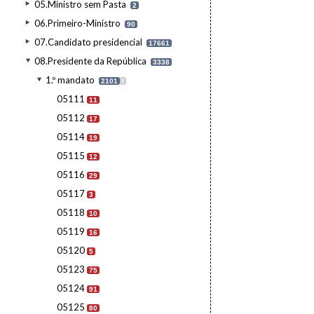
05.Ministro sem Pasta
2
06.Primeiro-Ministro
90
07.Candidato presidencial
17661
08.Presidente da República
3338
1.º mandato
2101
I
05111
11
05112
17
05114
19
05115
12
05116
29
05117
3
05118
10
05119
16
05120
5
05123
75
05124
91
05125
80