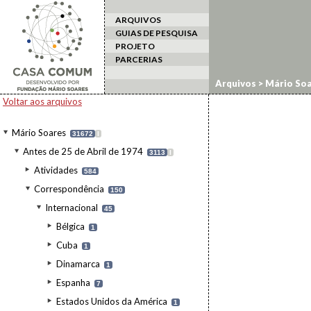
ARQUIVOS
GUIAS DE PESQUISA
PROJETO
PARCERIAS
Arquivos
>
Mário Soa
Voltar aos arquivos
Mário Soares
31672
I
Antes de 25 de Abril de 1974
3113
I
Atividades
584
Correspondência
150
Internacional
45
Bélgica
1
Cuba
1
Dinamarca
1
Espanha
7
Estados Unidos da América
1