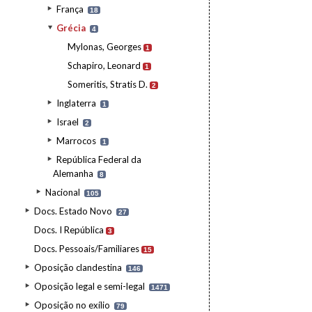
França
18
Grécia
4
Mylonas, Georges
1
Schapiro, Leonard
1
Someritis, Stratis D.
2
Inglaterra
1
Israel
2
Marrocos
1
República Federal da
Alemanha
8
Nacional
105
Docs. Estado Novo
27
Docs. I República
3
Docs. Pessoais/Familiares
15
Oposição clandestina
146
Oposição legal e semi-legal
1471
Oposição no exílio
79