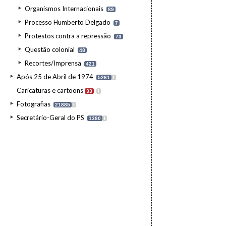
Organismos Internacionais
89
Processo Humberto Delgado
7
Protestos contra a repressão
73
Questão colonial
48
Recortes/Imprensa
421
Após 25 de Abril de 1974
5261
I
Caricaturas e cartoons
33
I
Fotografias
21885
I
Secretário-Geral do PS
1380
I