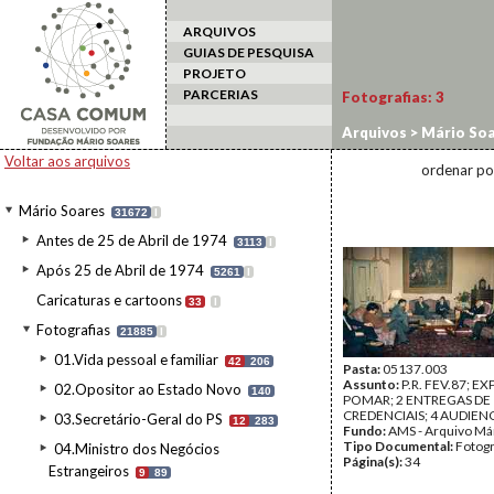
ARQUIVOS
GUIAS DE PESQUISA
PROJETO
PARCERIAS
Fotografias:
3
Arquivos
>
Mário Soa
Voltar aos arquivos
ordenar po
Mário Soares
31672
I
Antes de 25 de Abril de 1974
3113
I
Após 25 de Abril de 1974
5261
I
Caricaturas e cartoons
33
I
Fotografias
21885
I
01.Vida pessoal e familiar
42
206
Pasta:
05137.003
Assunto:
P.R. FEV.87; E
02.Opositor ao Estado Novo
140
POMAR; 2 ENTREGAS DE
CREDENCIAIS; 4 AUDIEN
03.Secretário-Geral do PS
12
283
Fundo:
AMS - Arquivo Má
Tipo Documental:
Fotogr
04.Ministro dos Negócios
Página(s):
34
Estrangeiros
9
89