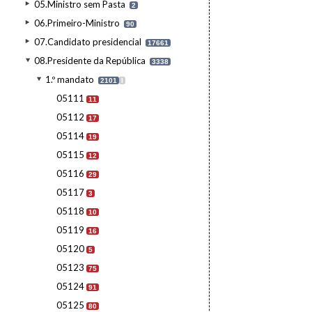
05.Ministro sem Pasta
2
06.Primeiro-Ministro
90
07.Candidato presidencial
17661
08.Presidente da República
3338
1.º mandato
2101
I
05111
11
05112
17
05114
19
05115
12
05116
29
05117
3
05118
10
05119
16
05120
5
05123
75
05124
91
05125
80