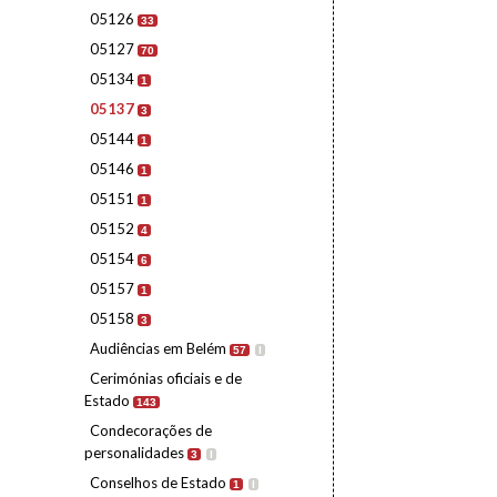
05126
33
05127
70
05134
1
05137
3
05144
1
05146
1
05151
1
05152
4
05154
6
05157
1
05158
3
Audiências em Belém
57
I
Cerimónias oficiais e de
Estado
143
Condecorações de
personalidades
3
I
Conselhos de Estado
1
I