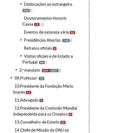
Deslocações ao estrangeiro
438
I
Doutoramentos Honoris
Causa
72
I
Eventos de natureza vária
52
Presidências Abertas
745
I
Retratos oficiais
4
Visitas oficiais e de Estado a
Portugal
94
I
2.º mandato
123
1237
I
09.Professor
25
10.Presidente da Fundação Mário
Soares
12
11.Advogado
5
12.Presidente da Comissão Mundial
Independente para os Oceanos
6
13.Conselheiro de Estado
20
14.Chefe de Missão da ONU na