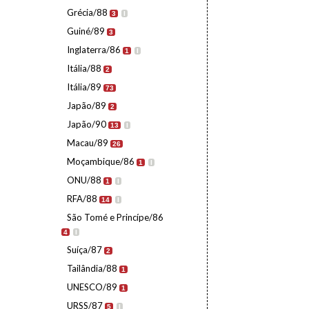
Grécia/88
3
I
Guiné/89
3
Inglaterra/86
1
I
Itália/88
2
Itália/89
73
Japão/89
2
Japão/90
13
I
Macau/89
26
Moçambique/86
1
I
ONU/88
1
I
RFA/88
14
I
São Tomé e Princípe/86
4
I
Suíça/87
2
Tailândia/88
1
UNESCO/89
1
URSS/87
5
I