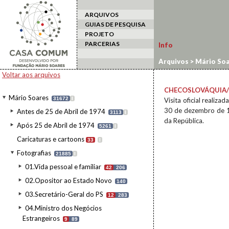
ARQUIVOS
GUIAS DE PESQUISA
PROJETO
PARCERIAS
Info
Arquivos
>
Mário Soa
estrangeiro
>
Checos
Voltar aos arquivos
CHECOSLOVÁQUIA/
Mário Soares
31672
I
Visita oficial realiz
30 de dezembro de 1
Antes de 25 de Abril de 1974
3113
I
da República.
Após 25 de Abril de 1974
5261
I
Caricaturas e cartoons
33
I
Fotografias
21885
I
01.Vida pessoal e familiar
42
206
02.Opositor ao Estado Novo
140
03.Secretário-Geral do PS
12
283
04.Ministro dos Negócios
Estrangeiros
9
89