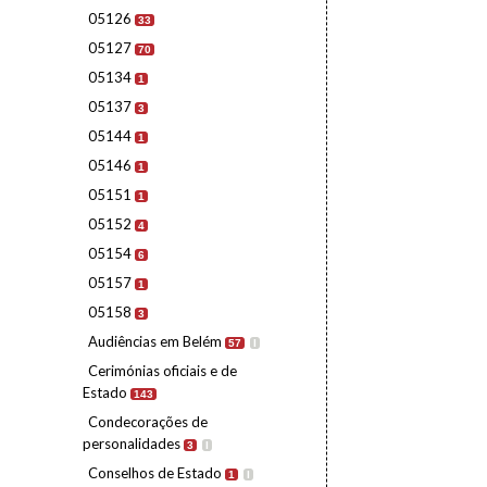
05126
33
05127
70
05134
1
05137
3
05144
1
05146
1
05151
1
05152
4
05154
6
05157
1
05158
3
Audiências em Belém
57
I
Cerimónias oficiais e de
Estado
143
Condecorações de
personalidades
3
I
Conselhos de Estado
1
I