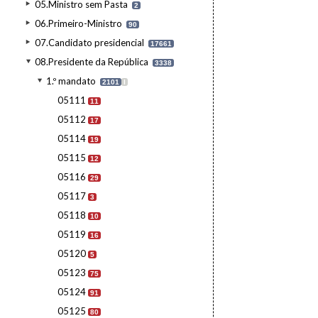
05.Ministro sem Pasta
2
06.Primeiro-Ministro
90
07.Candidato presidencial
17661
08.Presidente da República
3338
1.º mandato
2101
I
05111
11
05112
17
05114
19
05115
12
05116
29
05117
3
05118
10
05119
16
05120
5
05123
75
05124
91
05125
80