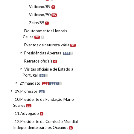
Vaticano/89
2
Vaticano/90
35
Zaire/89
1
Doutoramentos Honoris
Causa
72
I
Eventos de natureza vária
52
Presidências Abertas
745
I
Retratos oficiais
4
Visitas oficiais e de Estado a
Portugal
94
I
2.º mandato
123
1237
I
09.Professor
25
10.Presidente da Fundação Mário
Soares
12
11.Advogado
5
12.Presidente da Comissão Mundial
Independente para os Oceanos
6