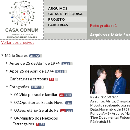
ARQUIVOS
GUIAS DE PESQUISA
PROJETO
PARCERIAS
Fotografias:
1
Arquivos
>
Mário Soa
Voltar aos arquivos
Mário Soares
31672
I
Antes de 25 de Abril de 1974
3113
I
Após 25 de Abril de 1974
5261
I
Caricaturas e cartoons
33
I
Fotografias
21885
I
01.Vida pessoal e familiar
42
206
Pasta:
05150.027
Assunto:
África, Chegada
02.Opositor ao Estado Novo
140
Mobutu recebendo o pre
Data:
Novembro de 1989
03.Secretário-Geral do PS
12
283
Fundo:
AMS - Arquivo Má
Tipo Documental:
Fotogr
04.Ministro dos Negócios
Página(s):
38
Estrangeiros
9
89