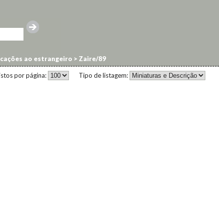
cações ao estrangeiro
>
Zaire/89
istos por página:
Tipo de listagem: