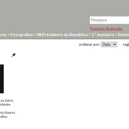
Pesquisa Avançada
res
>
Fotografias
>
08.Presidente da República
>
1.º mandato
>
Deslo
ordenar por:
reg
 ao Zaire,
sidente
rio Soares
afias