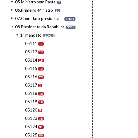
05.Ministro sem Pasta
2
06.Primeiro-Ministro
90
07.Candidato presidencial
17661
08.Presidente da República
3338
1.º mandato
2101
I
05111
11
05112
17
05114
19
05115
12
05116
29
05117
3
05118
10
05119
16
05120
5
05123
75
05124
91
05125
80