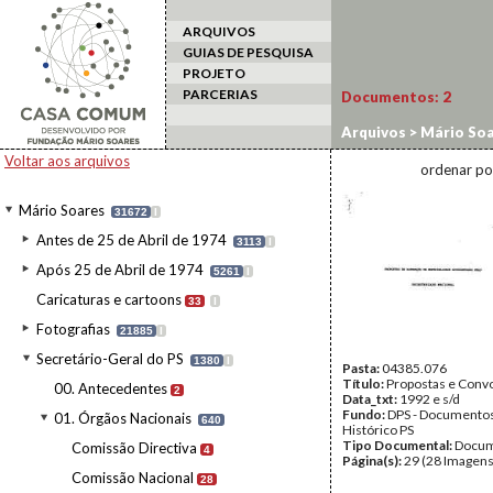
ARQUIVOS
GUIAS DE PESQUISA
PROJETO
PARCERIAS
Documentos:
2
Arquivos
>
Mário Soa
Voltar aos arquivos
ordenar po
Mário Soares
31672
I
Antes de 25 de Abril de 1974
3113
I
Após 25 de Abril de 1974
5261
I
Caricaturas e cartoons
33
I
Fotografias
21885
I
Secretário-Geral do PS
1380
I
Pasta:
04385.076
Título:
Propostas e Convo
00. Antecedentes
2
Data_txt:
1992 e s/d
Fundo:
DPS - Documentos
01. Órgãos Nacionais
640
Histórico PS
Tipo Documental:
Docum
Comissão Directiva
4
Página(s):
29 (28 Imagens
Comissão Nacional
28