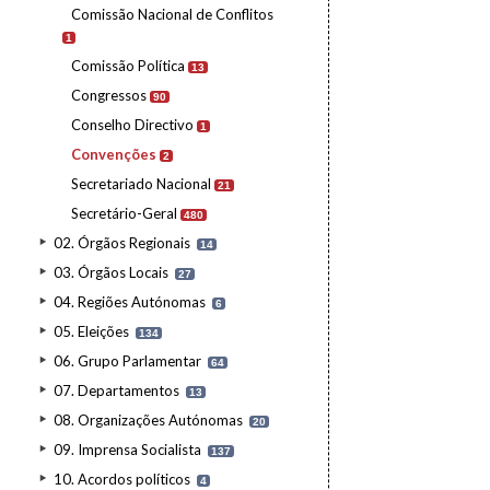
Comissão Nacional de Conflitos
1
Comissão Política
13
Congressos
90
Conselho Directivo
1
Convenções
2
Secretariado Nacional
21
Secretário-Geral
480
02. Órgãos Regionais
14
03. Órgãos Locais
27
04. Regiões Autónomas
6
05. Eleições
134
06. Grupo Parlamentar
64
07. Departamentos
13
08. Organizações Autónomas
20
09. Imprensa Socialista
137
10. Acordos políticos
4