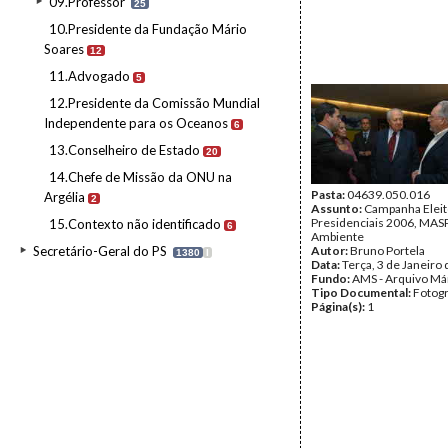
09.Professor
25
10.Presidente da Fundação Mário
Soares
12
11.Advogado
5
12.Presidente da Comissão Mundial
Independente para os Oceanos
6
13.Conselheiro de Estado
20
14.Chefe de Missão da ONU na
Pasta:
04639.050.016
Argélia
2
Assunto:
Campanha Eleit
Presidenciais 2006, MASPI
15.Contexto não identificado
6
Ambiente
Secretário-Geral do PS
Autor:
Bruno Portela
1380
I
Data:
Terça, 3 de Janeiro
Fundo:
AMS - Arquivo Má
Tipo Documental:
Fotogr
Página(s):
1