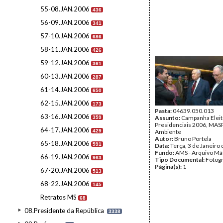
55-08.JAN.2006
436
56-09.JAN.2006
341
57-10.JAN.2006
686
58-11.JAN.2006
426
59-12.JAN.2006
361
60-13.JAN.2006
287
61-14.JAN.2006
650
62-15.JAN.2006
173
Pasta:
04639.050.013
63-16.JAN.2006
Assunto:
Campanha Eleit
359
Presidenciais 2006, MASPI
64-17.JAN.2006
429
Ambiente
Autor:
Bruno Portela
65-18.JAN.2006
591
Data:
Terça, 3 de Janeiro
Fundo:
AMS - Arquivo Má
66-19.JAN.2006
963
Tipo Documental:
Fotogr
Página(s):
1
67-20.JAN.2006
513
68-22.JAN.2006
145
Retratos MS
68
08.Presidente da República
3338