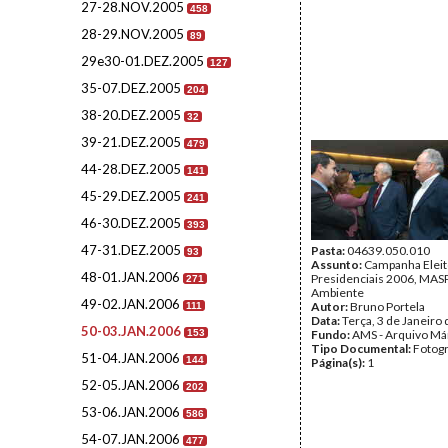
27-28.NOV.2005
458
28-29.NOV.2005
89
29e30-01.DEZ.2005
127
35-07.DEZ.2005
204
38-20.DEZ.2005
32
39-21.DEZ.2005
479
44-28.DEZ.2005
141
45-29.DEZ.2005
241
46-30.DEZ.2005
393
47-31.DEZ.2005
Pasta:
04639.050.010
93
Assunto:
Campanha Eleit
48-01.JAN.2006
Presidenciais 2006, MASPI
271
Ambiente
49-02.JAN.2006
Autor:
Bruno Portela
111
Data:
Terça, 3 de Janeiro
50-03.JAN.2006
153
Fundo:
AMS - Arquivo Má
Tipo Documental:
Fotogr
51-04.JAN.2006
144
Página(s):
1
52-05.JAN.2006
202
53-06.JAN.2006
586
54-07.JAN.2006
477