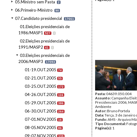
05.Ministro sem Pasta
2
06.Primeiro-Ministro
90
07.Candidato presidencial
17661
01.Eleições presidenciais de
1986/MASP1
527
I
02.Eleições presidenciais de
1991/MASP2
41
I
03.Eleições presidenciais de
2006/MASP3
17093
01-19.OUT.2005
74
02-21.OUT.2005
55
03-25.OUT.2005
172
Pasta:
04639.050.004
04-26.OUT.2005
116
Assunto:
Campanha Eleit
Presidenciais 2006, MASPI
05-29.OUT.2005
386
Ambiente
06-30.OUT.2005
Autor:
Bruno Portela
264
Data:
Terça, 3 de Janeiro
07-01.NOV.2005
Fundo:
AMS - Arquivo Má
16
Tipo Documental:
Fotogr
08-05.NOV.2005
Página(s):
1
86
09-07.NOV.2005
339