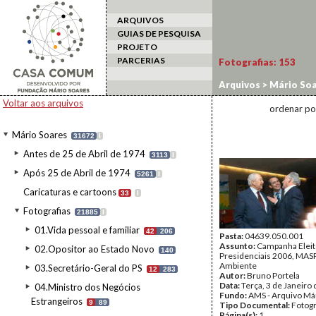
ARQUIVOS
GUIAS DE PESQUISA
PROJETO
PARCERIAS
Fotografias:
153
Arquivos
>
Mário Soa
2006/MASP3
>
50-03
Voltar aos arquivos
ordenar po
Mário Soares
31672
I
Antes de 25 de Abril de 1974
3113
I
Após 25 de Abril de 1974
5261
I
Caricaturas e cartoons
33
I
Fotografias
21885
I
01.Vida pessoal e familiar
42
206
Pasta:
04639.050.001
Assunto:
Campanha Eleit
02.Opositor ao Estado Novo
140
Presidenciais 2006, MASPI
Ambiente
03.Secretário-Geral do PS
12
283
Autor:
Bruno Portela
Data:
Terça, 3 de Janeiro
04.Ministro dos Negócios
Fundo:
AMS - Arquivo Má
Estrangeiros
9
89
Tipo Documental:
Fotogr
Página(s):
1