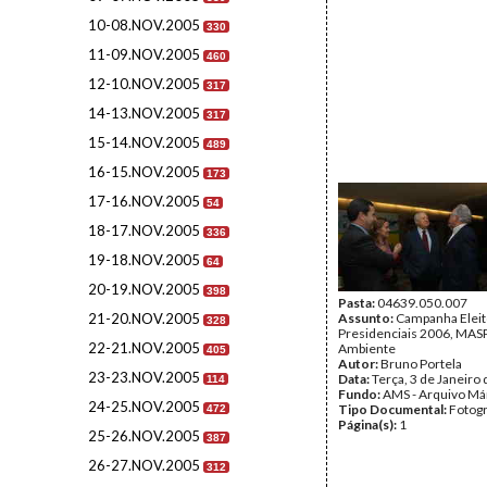
10-08.NOV.2005
330
11-09.NOV.2005
460
12-10.NOV.2005
317
14-13.NOV.2005
317
15-14.NOV.2005
489
16-15.NOV.2005
173
17-16.NOV.2005
54
18-17.NOV.2005
336
19-18.NOV.2005
64
20-19.NOV.2005
398
Pasta:
04639.050.007
21-20.NOV.2005
Assunto:
Campanha Eleit
328
Presidenciais 2006, MASPI
22-21.NOV.2005
Ambiente
405
Autor:
Bruno Portela
23-23.NOV.2005
Data:
Terça, 3 de Janeiro
114
Fundo:
AMS - Arquivo Má
24-25.NOV.2005
Tipo Documental:
Fotogr
472
Página(s):
1
25-26.NOV.2005
387
26-27.NOV.2005
312