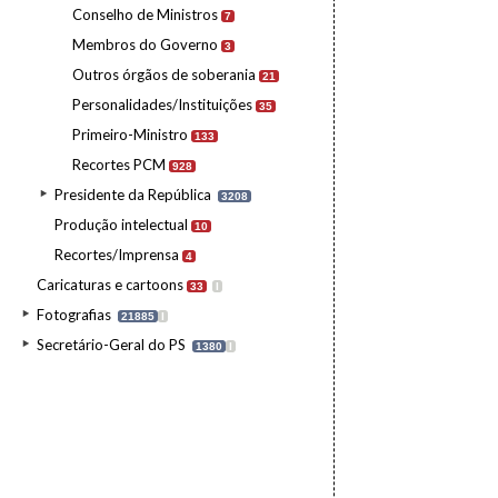
Conselho de Ministros
7
Membros do Governo
3
Outros órgãos de soberania
21
Personalidades/Instituições
35
Primeiro-Ministro
133
Recortes PCM
928
Presidente da República
3208
Produção intelectual
10
Recortes/Imprensa
4
Caricaturas e cartoons
33
I
Fotografias
21885
I
Secretário-Geral do PS
1380
I