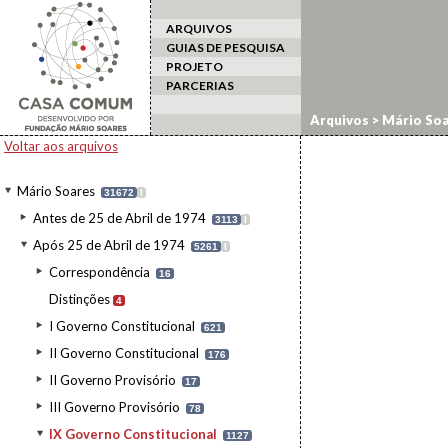
ARQUIVOS
GUIAS DE PESQUISA
PROJETO
PARCERIAS
Arquivos
>
Mário Soa
Voltar aos arquivos
Mário Soares
31672
I
Antes de 25 de Abril de 1974
3113
I
Após 25 de Abril de 1974
5261
I
Correspondência
16
Distinções
4
I Governo Constitucional
621
II Governo Constitucional
176
II Governo Provisório
17
III Governo Provisório
78
IX Governo Constitucional
1127