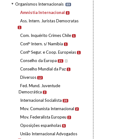
Organismos Internacionais
89
Amnistia Internacional
3
Ass. Intern. Juristas Democratas
1
Com. Inquérito Crimes Chile
1
Confª Intern. s/ Namíbia
1
Confª Segur. e Coop. Europeias
1
Conselho da Europa
21
I
Conselho Mundial da Paz
1
Diversos
12
Fed. Mund. Juventude
Democrática
2
Internacional Socialista
35
Mov. Comunista Internacional
2
Mov. Federalista Europeu
2
Oposições espanholas
5
União Internacional Advogados