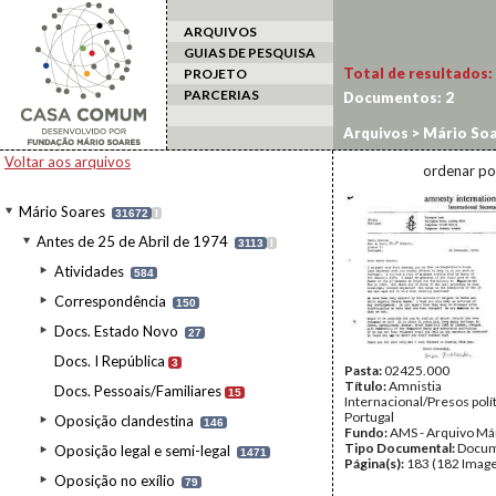
ARQUIVOS
GUIAS DE PESQUISA
Total de resultados:
PROJETO
PARCERIAS
Documentos:
2
Arquivos
>
Mário Soa
Internacional
Voltar aos arquivos
ordenar po
Mário Soares
31672
I
Antes de 25 de Abril de 1974
3113
I
Atividades
584
Correspondência
150
Docs. Estado Novo
27
Docs. I República
3
Pasta:
02425.000
Título:
Amnistia
Docs. Pessoais/Familiares
15
Internacional/Presos polí
Portugal
Oposição clandestina
146
Fundo:
AMS - Arquivo Má
Tipo Documental:
Docum
Oposição legal e semi-legal
1471
Página(s):
183 (182 Image
Oposição no exílio
79