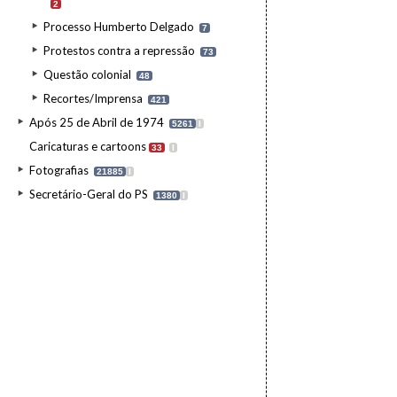
2
Processo Humberto Delgado
7
Protestos contra a repressão
73
Questão colonial
48
Recortes/Imprensa
421
Após 25 de Abril de 1974
5261
I
Caricaturas e cartoons
33
I
Fotografias
21885
I
Secretário-Geral do PS
1380
I