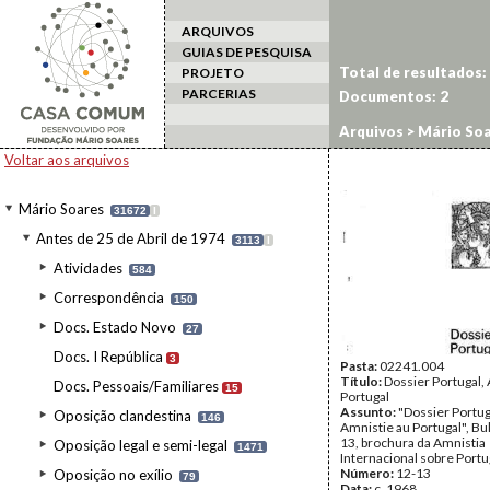
ARQUIVOS
GUIAS DE PESQUISA
Total de resultados:
PROJETO
PARCERIAS
Documentos:
2
Arquivos
>
Mário Soa
Voltar aos arquivos
Mário Soares
31672
I
Antes de 25 de Abril de 1974
3113
I
Atividades
584
Correspondência
150
Docs. Estado Novo
27
Docs. I República
3
Pasta:
02241.004
Título:
Dossier Portugal,
Docs. Pessoais/Familiares
15
Portugal
Assunto:
"Dossier Portug
Oposição clandestina
146
Amnistie au Portugal", Bull
13, brochura da Amnistia
Oposição legal e semi-legal
1471
Internacional sobre Portu
Número:
12-13
Oposição no exílio
79
Data:
c. 1968