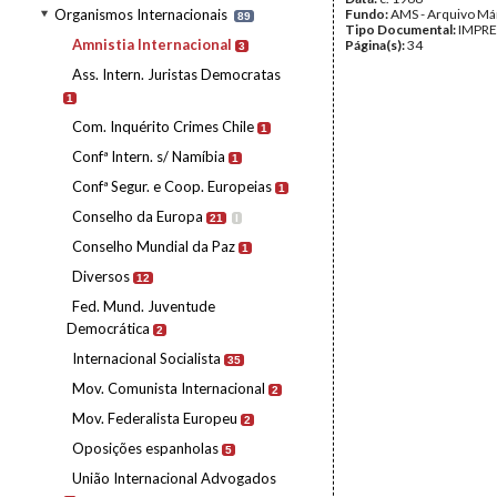
Organismos Internacionais
Fundo:
AMS - Arquivo Má
89
Tipo Documental:
IMPR
Amnistia Internacional
Página(s):
34
3
Ass. Intern. Juristas Democratas
1
Com. Inquérito Crimes Chile
1
Confª Intern. s/ Namíbia
1
Confª Segur. e Coop. Europeias
1
Conselho da Europa
21
I
Conselho Mundial da Paz
1
Diversos
12
Fed. Mund. Juventude
Democrática
2
Internacional Socialista
35
Mov. Comunista Internacional
2
Mov. Federalista Europeu
2
Oposições espanholas
5
União Internacional Advogados