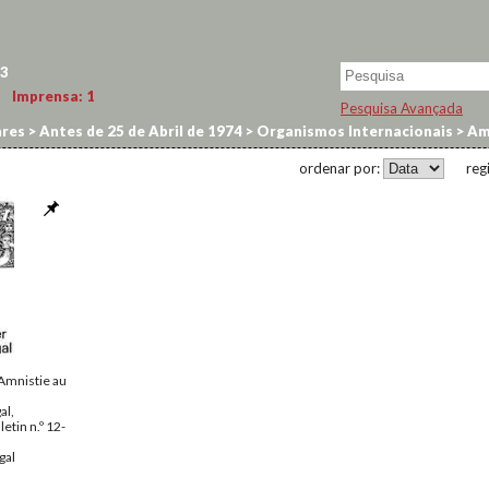
3
Imprensa:
1
Pesquisa Avançada
res
>
Antes de 25 de Abril de 1974
>
Organismos Internacionais
>
Amn
ordenar por:
reg
 Amnistie au
al,
etin n.º 12-
gal