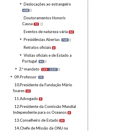
Deslocações ao estrangeiro
438
I
Doutoramentos Honoris
Causa
72
I
Eventos de natureza vária
52
Presidências Abertas
745
I
Retratos oficiais
4
Visitas oficiais e de Estado a
Portugal
94
I
2.º mandato
123
1237
I
09.Professor
25
10.Presidente da Fundação Mário
Soares
12
11.Advogado
5
12.Presidente da Comissão Mundial
Independente para os Oceanos
6
13.Conselheiro de Estado
20
14.Chefe de Missão da ONU na