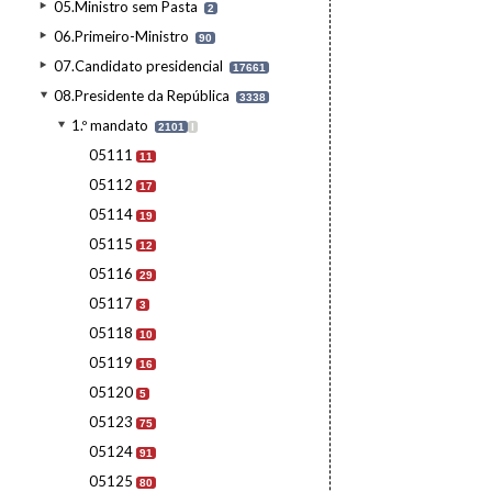
05.Ministro sem Pasta
2
06.Primeiro-Ministro
90
07.Candidato presidencial
17661
08.Presidente da República
3338
1.º mandato
2101
I
05111
11
05112
17
05114
19
05115
12
05116
29
05117
3
05118
10
05119
16
05120
5
05123
75
05124
91
05125
80