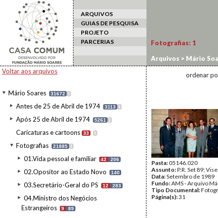
ARQUIVOS
GUIAS DE PESQUISA
PROJETO
PARCERIAS
Fotografias:
1
Arquivos
>
Mário Soa
Voltar aos arquivos
ordenar po
Mário Soares
31672
I
Antes de 25 de Abril de 1974
3113
I
Após 25 de Abril de 1974
5261
I
Caricaturas e cartoons
33
I
Fotografias
21885
I
01.Vida pessoal e familiar
42
206
Pasta:
05146.020
Assunto:
P.R. Set 89; Vis
02.Opositor ao Estado Novo
140
Data:
Setembro de 1989
Fundo:
AMS - Arquivo Má
03.Secretário-Geral do PS
12
283
Tipo Documental:
Fotogr
Página(s):
31
04.Ministro dos Negócios
Estrangeiros
9
89