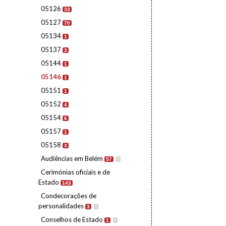
05126
33
05127
70
05134
1
05137
3
05144
1
05146
1
05151
1
05152
4
05154
6
05157
1
05158
3
Audiências em Belém
57
I
Cerimónias oficiais e de
Estado
143
Condecorações de
personalidades
3
I
Conselhos de Estado
1
I