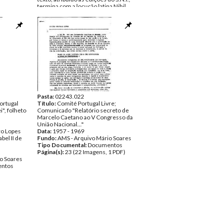
termina com a locução latina Nihil
Obstat (Nada Obsta) assinada por
Eduardo Brasão.
Data:
s.d.
Fundo:
AMS - Arquivo Mário Soares
Tipo Documental:
Documentos
Página(s):
6
Pasta:
02243.022
Portugal
Título:
Comité Portugal Livre;
i", folheto
Comunicado "Relatório secreto de
Marcelo Caetano ao V Congresso da
União Nacional..."
o Lopes
Data:
1957 - 1969
abel II de
Fundo:
AMS - Arquivo Mário Soares
Tipo Documental:
Documentos
Página(s):
23 (22 Imagens, 1 PDF)
o Soares
ntos