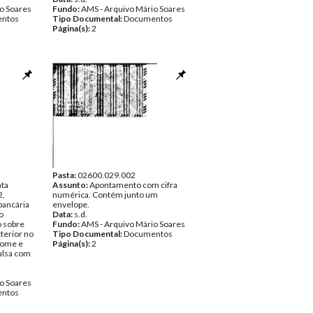
o Soares
Fundo:
AMS - Arquivo Mário Soares
ntos
Tipo Documental:
Documentos
Página(s):
2
Pasta:
02600.029.002
ata
Assunto:
Apontamento com cifra
2,
numérica. Contém junto um
bancária
envelope.
o
Data:
s.d.
o sobre
Fundo:
AMS - Arquivo Mário Soares
terior no
Tipo Documental:
Documentos
nome e
Página(s):
2
ulsa com
o Soares
ntos