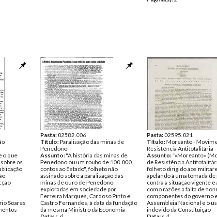
Pasta:
02582.006
Pasta:
02595.021
ão
Título:
Paralisação das minas de
Título:
Moreanto - Movime
Penedono
Resistência Antitotalitária
e o que
Assunto:
"A história das minas de
Assunto:
"«Moreanto» (M
sobre os
Penedono ou um roubo de 100.000
de Resistência Antitotalitári
ublicação
contos ao Estado", folheto não
folheto dirigido aos militar
gão
assinado sobre a paralisação das
apelando à uma tomada de 
acção
minas de ouro de Penedono
contra a situação vigente 
exploradas em sociedade por
como razões a falta de hon
Ferreira Marques, Cardoso Pinto e
componentes do governo e
rio Soares
Castro Fernandes, à data da fundação
Assembleia Nacional e o u
entos
da mesma Ministro da Economia
indevido da Constituição
Data:
s.d.
Data:
s.d.