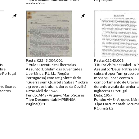
Página(s):
2
Pasta:
02243.004.001
Pasta:
02243.008
ís
Título:
Juventudes Libertárias
Título:
Visita de Isabel II a 
bre
Assunto:
Boletim das Juventudes
Assunto:
"Deus, Pátria e Re
e Portugal
Libertárias, F.L.J.L. (Região
subscrito por "um grupo de
Portuguesa) com artigo intitulado
monárquicos", contra o
"Guerra sem Quartel a Salazar" sobre
comportamento de Craveir
rio Soares
a greve dos trabalhadores da Covilhã
durante a visita da rainha Is
entos
Data:
Abril de 1946
Inglaterra a Portugal
Fundo:
AMS - Arquivo Mário Soares
Data:
1957
Tipo Documental:
IMPRENSA
Fundo:
AMS - Arquivo Mári
Página(s):
1
Tipo Documental:
Docume
Página(s):
2