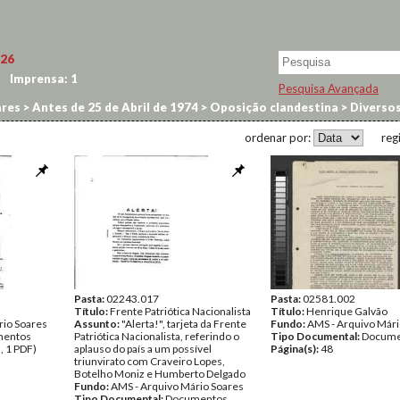
26
Imprensa:
1
Pesquisa Avançada
res
>
Antes de 25 de Abril de 1974
>
Oposição clandestina
>
Diverso
ordenar por:
reg
Pasta:
02243.017
Pasta:
02581.002
Título:
Frente Patriótica Nacionalista
Título:
Henrique Galvão
rio Soares
Assunto:
"Alerta!", tarjeta da Frente
Fundo:
AMS - Arquivo Mári
entos
Patriótica Nacionalista, referindo o
Tipo Documental:
Docume
, 1 PDF)
aplauso do país a um possível
Página(s):
48
triunvirato com Craveiro Lopes,
Botelho Moniz e Humberto Delgado
Fundo:
AMS - Arquivo Mário Soares
Tipo Documental:
Documentos