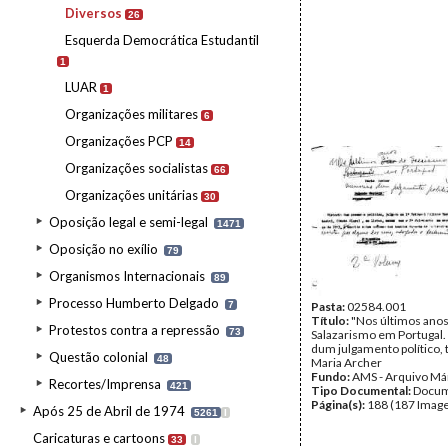
Diversos
26
Esquerda Democrática Estudantil
1
LUAR
1
Organizações militares
6
Organizações PCP
14
Organizações socialistas
66
Organizações unitárias
30
Oposição legal e semi-legal
1471
Oposição no exílio
79
Organismos Internacionais
89
Processo Humberto Delgado
7
Pasta:
02584.001
Título:
"Nos últimos anos
Protestos contra a repressão
73
Salazarismo em Portugal
dum julgamento político, 
Questão colonial
48
Maria Archer
Fundo:
AMS - Arquivo Má
Recortes/Imprensa
421
Tipo Documental:
Docum
Página(s):
188 (187 Image
Após 25 de Abril de 1974
5261
I
Caricaturas e cartoons
33
I