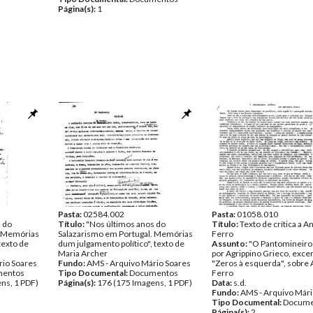
Página(s):
1
Pasta:
02584.002
Pasta:
01058.010
 do
Título:
"Nos últimos anos do
Título:
Texto de crítica a A
. Memórias
Salazarismo em Portugal. Memórias
Ferro
texto de
dum julgamento político", texto de
Assunto:
"O Pantomineiro 
Maria Archer
por Agrippino Grieco, excer
rio Soares
Fundo:
AMS - Arquivo Mário Soares
"Zeros à esquerda", sobre 
entos
Tipo Documental:
Documentos
Ferro
ns, 1 PDF)
Página(s):
176 (175 Imagens, 1 PDF)
Data:
s.d.
Fundo:
AMS - Arquivo Mári
Tipo Documental:
Docume
Página(s):
2