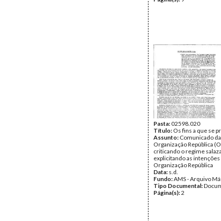
Pasta:
02598.020
Título:
Os fins a que se 
Assunto:
Comunicado da
Organização República (O
criticando o regime salaza
explicitando as intenções
Organização República
Data:
s.d.
Fundo:
AMS - Arquivo Má
Tipo Documental:
Docum
Página(s):
2