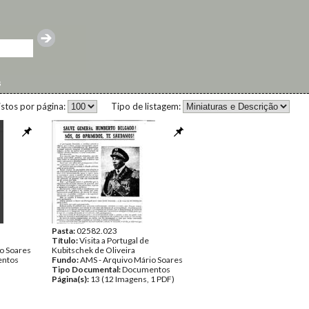
s
istos por página:
Tipo de listagem:
Pasta:
02582.023
Título:
Visita a Portugal de
o Soares
Kubitschek de Oliveira
ntos
Fundo:
AMS - Arquivo Mário Soares
Tipo Documental:
Documentos
Página(s):
13 (12 Imagens, 1 PDF)