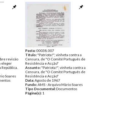
Pasta:
00038.007
Título:
"Patriota!", vinheta contra a
re revisão
Censura, de "O Comité Português de
a eleger
Resistência e Acção"
a República.
Assunto:
"Patriota!", vinheta contra a
Censura, de "O Comité Português de
rio Soares
Resistência e Acção"
entos
Data:
Agosto de 1967
Fundo:
AMS - Arquivo Mário Soares
Tipo Documental:
Documentos
Página(s):
1