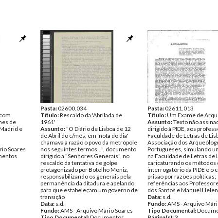
Pasta:
02600.034
Pasta:
02611.013
 com
Título:
Rescaldo da 'Abrilada de
Título:
Um Exame de Arqu
nes de
1961'
Assunto:
Texto não assina
 Madrid e
Assunto:
"O Diário de Lisboa de 12
dirigido à PIDE, aos profes
de Abril do c/mês, em 'nota do dia'
Faculdade de Letras de Lisb
chamava à razão o povo da metrópole
Associação dos Arqueólog
rio Soares
nos seguintes termos...", documento
Portugueses, simulando 
entos
dirigido a "Senhores Generais", no
na Faculdade de Letras de 
rescaldo da tentativa de golpe
caricaturando os métodos
protagonizado por Botelho Moniz,
interrogatório da PIDE e o c
responsabilizando os generais pela
prisão por razões políticas;
permanência da ditadura e apelando
referências aos Professor
para que estabeleçam um governo de
dos Santos e Manuel Hele
transição
Data:
s.d.
Data:
s.d.
Fundo:
AMS - Arquivo Mári
Fundo:
AMS - Arquivo Mário Soares
Tipo Documental:
Docume
Tipo Documental:
Documentos
Página(s):
3