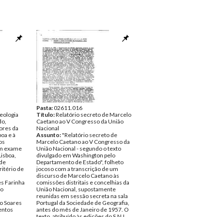
Pasta:
02611.016
eologia
Título:
Relatório secreto de Marcelo
do,
Caetano ao V Congresso da União
sores da
Nacional
oa e à
Assunto:
"Relatório secreto de
os
Marcelo Caetano ao V Congresso da
um exame
União Nacional - segundo o texto
Lisboa,
divulgado em Washington pelo
 de
Departamento de Estado", folheto
ritério de
jocoso com a transcrição de um
discurso de Marcelo Caetano às
es Farinha
comissões distritais e concelhias da
no
União Nacional, supostamente
reunidas em sessão secreta na sala
o Soares
Portugal da Sociedade de Geografia,
ntos
antes do mês de Janeiro de 1957. O
texto, atribuído às edições do S.N.I.,