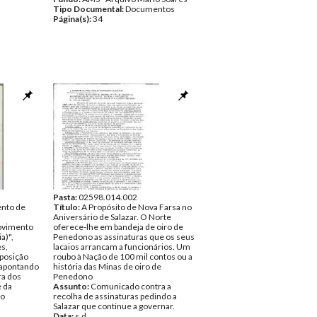
Tipo Documental:
Documentos
Página(s):
34
Pasta:
02598.014.002
nto de
Título:
A Propósito de Nova Farsa no
Aniversário de Salazar. O Norte
ovimento
oferece-lhe em bandeja de oiro de
a)",
Penedono as assinaturas que os seus
es,
lacaios arrancam a funcionários. Um
posição
roubo à Nação de 100 mil contos ou a
e apontando
história das Minas de oiro de
ra dos
Penedono
 da
Assunto:
Comunicado contra a
so
recolha de assinaturas pedindo a
Salazar que continue a governar.
Data:
s.d.