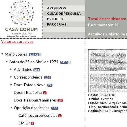
ARQUIVOS
GUIAS DE PESQUISA
Total de resultados:
PROJETO
PARCERIAS
Documentos:
25
Arquivos
>
Mário Soa
Voltar aos arquivos
Mário Soares
31672
I
Antes de 25 de Abril de 1974
3113
I
Atividades
584
Correspondência
150
Docs. Estado Novo
27
Docs. I República
3
Pasta:
02243.010
Título:
Diversos
Docs. Pessoais/Familiares
15
Fundo:
AMS - Arquivo Má
Tipo Documental:
Docum
Oposição clandestina
146
Página(s):
13 (12 Imagens
Católicos progressistas
1
CM-LP
1