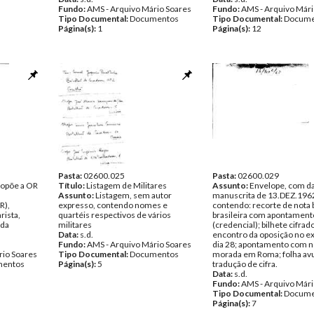
Fundo:
AMS - Arquivo Mário Soares
Fundo:
AMS - Arquivo Mári
Tipo Documental:
Documentos
Tipo Documental:
Docume
Página(s):
1
Página(s):
12
Pasta:
02600.025
Pasta:
02600.029
propõe a OR
Título:
Listagem de Militares
Assunto:
Envelope, com d
Assunto:
Listagem, sem autor
manuscrita de 13.DEZ.196
R),
expresso, contendo nomes e
contendo: recorte de nota 
rista,
quartéis respectivos de vários
brasileira com apontament
 da
militares
(credencial); bilhete cifrad
Data:
s.d.
encontro da oposição no ex
Fundo:
AMS - Arquivo Mário Soares
dia 28; apontamento com 
rio Soares
Tipo Documental:
Documentos
morada em Roma; folha av
entos
Página(s):
5
tradução de cifra.
Data:
s.d.
Fundo:
AMS - Arquivo Mári
Tipo Documental:
Docume
Página(s):
7