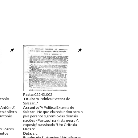
Pasta:
02243.002
ntónio
Título:
"A Política Externa de
Salazar..."
Antônio",
Assunto:
"A Política Externa de
to do livro
Salazar - No que ela redundou para o
António
país perante o grémio das demais
nações - Portugal na «lista negra»",
exposição assinada "Um Grito da
o Soares
Nação"
ntos
Data:
s.d.
Fundo:
AMS - Arquivo Mário Soares