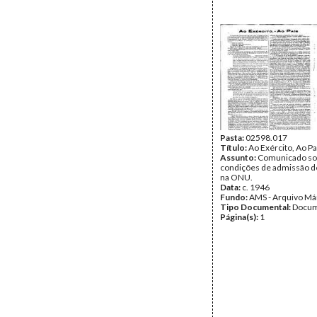
Pasta:
02598.017
Título:
Ao Exército, Ao Pa
Assunto:
Comunicado so
condições de admissão d
na ONU.
Data:
c. 1946
Fundo:
AMS - Arquivo Má
Tipo Documental:
Docum
Página(s):
1