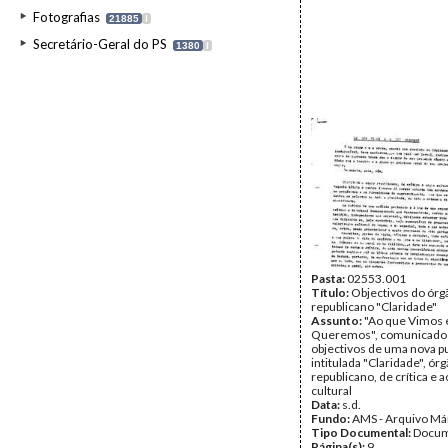
Fotografias
21885
I
Secretário-Geral do PS
1380
I
Pasta:
02553.001
Título:
Objectivos do órg
republicano "Claridade"
Assunto:
"Ao que Vimos 
Queremos", comunicado 
objectivos de uma nova p
intitulada "Claridade", ór
republicano, de crítica e 
cultural
Data:
s.d.
Fundo:
AMS - Arquivo Má
Tipo Documental:
Docum
Página(s):
9