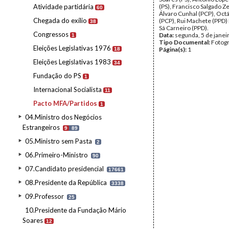
Atividade partidária
(PS), Francisco Salgado Ze
60
Álvaro Cunhal (PCP), Octá
Chegada do exílio
(PCP), Rui Machete (PPD)
38
Sá Carneiro (PPD).
Congressos
Data:
segunda, 5 de janei
1
Tipo Documental:
Fotogr
Eleições Legislativas 1976
Página(s):
1
18
Eleições Legislativas 1983
34
Fundação do PS
1
Internacional Socialista
11
Pacto MFA/Partidos
1
04.Ministro dos Negócios
Estrangeiros
9
89
05.Ministro sem Pasta
2
06.Primeiro-Ministro
90
07.Candidato presidencial
17661
08.Presidente da República
3338
09.Professor
25
10.Presidente da Fundação Mário
Soares
12