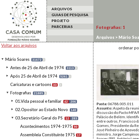
ARQUIVOS
GUIAS DE PESQUISA
PROJETO
PARCERIAS
Fotografias:
1
Arquivos
>
Mário Soa
Voltar aos arquivos
ordenar po
Mário Soares
31672
I
Antes de 25 de Abril de 1974
3113
I
Após 25 de Abril de 1974
5261
I
Caricaturas e cartoons
33
I
Fotografias
21885
I
01.Vida pessoal e familiar
42
206
Pasta:
06788.005.011
Assunto:
Aspeto da reun
02.Opositor ao Estado Novo
140
discussão do Pacto MFA/P
Palácio de Belém. Identif
03.Secretário-Geral do PS
12
283
entre outros, Francisco d
Gomes, Presidente da Rep
Acontecimentos 1974-1975
90
José Pinheiro de Azevedo
ministro, Jorge Campinos 
Assembleia Constituinte 1975
17
Soares (PS), António Lop