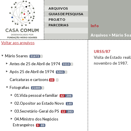
ARQUIVOS
GUIAS DE PESQUISA
PROJETO
PARCERIAS
Info
Arquivos
>
Mário Soa
estrangeiro
>
URSS/
Voltar aos arquivos
URSS/87
Mário Soares
31672
I
Visita de Estado real
novembro de 1987.
Antes de 25 de Abril de 1974
3113
I
Após 25 de Abril de 1974
5261
I
Caricaturas e cartoons
33
I
Fotografias
21885
I
01.Vida pessoal e familiar
42
206
02.Opositor ao Estado Novo
140
03.Secretário-Geral do PS
12
283
04.Ministro dos Negócios
Estrangeiros
9
89