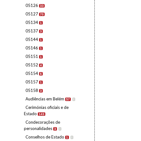
05126
33
05127
70
05134
1
05137
3
05144
1
05146
1
05151
1
05152
4
05154
6
05157
1
05158
3
Audiências em Belém
57
I
Cerimónias oficiais e de
Estado
143
Condecorações de
personalidades
3
I
Conselhos de Estado
1
I