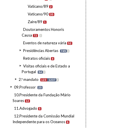
Vaticano/89
2
Vaticano/90
35
Zaire/89
1
Doutoramentos Honoris
Causa
72
I
Eventos de natureza vária
52
Presidências Abertas
745
I
Retratos oficiais
4
Visitas oficiais e de Estado a
Portugal
94
I
2.º mandato
123
1237
I
09.Professor
25
10.Presidente da Fundação Mário
Soares
12
11.Advogado
5
12.Presidente da Comissão Mundial
Independente para os Oceanos
6