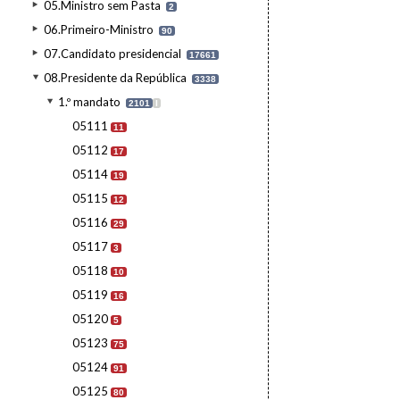
05.Ministro sem Pasta
2
06.Primeiro-Ministro
90
07.Candidato presidencial
17661
08.Presidente da República
3338
1.º mandato
2101
I
05111
11
05112
17
05114
19
05115
12
05116
29
05117
3
05118
10
05119
16
05120
5
05123
75
05124
91
05125
80