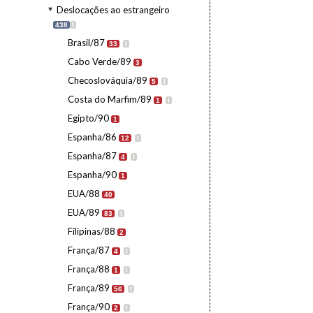
Deslocações ao estrangeiro
438
I
Brasil/87
33
I
Cabo Verde/89
3
Checoslováquia/89
5
I
Costa do Marfim/89
1
I
Egipto/90
1
Espanha/86
12
I
Espanha/87
4
I
Espanha/90
1
EUA/88
40
EUA/89
83
I
Filipinas/88
2
França/87
4
I
França/88
1
I
França/89
56
I
França/90
2
I