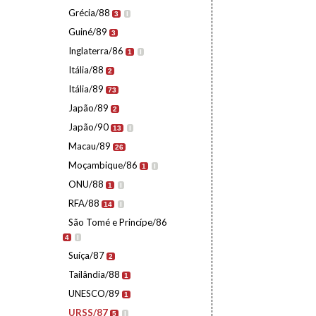
Grécia/88
3
I
Guiné/89
3
Inglaterra/86
1
I
Itália/88
2
Itália/89
73
Japão/89
2
Japão/90
13
I
Macau/89
26
Moçambique/86
1
I
ONU/88
1
I
RFA/88
14
I
São Tomé e Princípe/86
4
I
Suíça/87
2
Tailândia/88
1
UNESCO/89
1
URSS/87
5
I