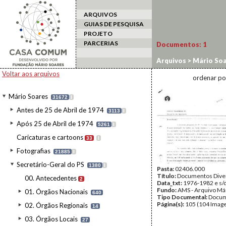
ARQUIVOS
GUIAS DE PESQUISA
PROJETO
PARCERIAS
Documentos:
1
Arquivos
>
Mário Soa
Revolução
Voltar aos arquivos
ordenar po
Mário Soares
31672
I
Antes de 25 de Abril de 1974
3113
I
Após 25 de Abril de 1974
5261
I
Caricaturas e cartoons
33
I
Fotografias
21885
I
Secretário-Geral do PS
1380
I
Pasta:
02406.000
Título:
Documentos Dive
00. Antecedentes
2
Data_txt:
1976-1982 e s/
Fundo:
AMS - Arquivo Má
01. Órgãos Nacionais
640
Tipo Documental:
Docum
Página(s):
105 (104 Image
02. Órgãos Regionais
14
03. Órgãos Locais
27