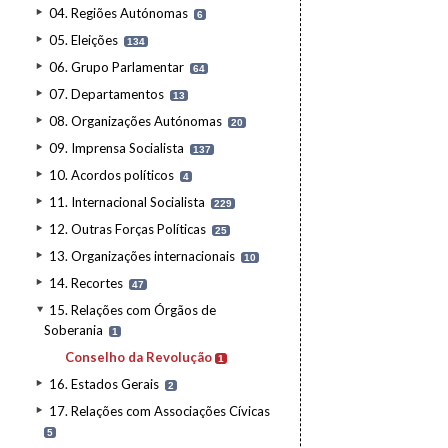
04. Regiões Autónomas
6
05. Eleições
134
06. Grupo Parlamentar
64
07. Departamentos
13
08. Organizações Autónomas
20
09. Imprensa Socialista
137
10. Acordos políticos
4
11. Internacional Socialista
229
12. Outras Forças Políticas
25
13. Organizações internacionais
10
14. Recortes
47
15. Relações com Órgãos de
Soberania
1
Conselho da Revolução
1
16. Estados Gerais
2
17. Relações com Associações Cívicas
5