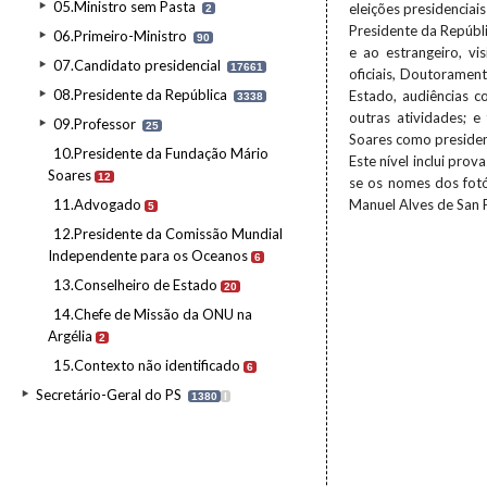
05.Ministro sem Pasta
eleições presidencia
2
Presidente da Repúbl
06.Primeiro-Ministro
90
e ao estrangeiro, vi
07.Candidato presidencial
17661
oficiais, Doutorament
08.Presidente da República
Estado, audiências c
3338
outras atividades; e
09.Professor
25
Soares como president
10.Presidente da Fundação Mário
Este nível inclui pro
Soares
12
se os nomes dos fotó
11.Advogado
Manuel Alves de San 
5
12.Presidente da Comissão Mundial
Independente para os Oceanos
6
13.Conselheiro de Estado
20
14.Chefe de Missão da ONU na
Argélia
2
15.Contexto não identificado
6
Secretário-Geral do PS
1380
I