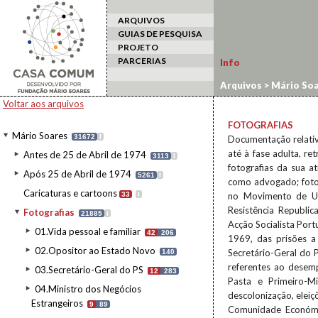
ARQUIVOS
GUIAS DE PESQUISA
PROJETO
PARCERIAS
Info
Arquivos
>
Mário Soa
Voltar aos arquivos
FOTOGRAFIAS
Mário Soares
31672
I
Documentação relativa
até à fase adulta, r
Antes de 25 de Abril de 1974
3113
I
fotografias da sua a
Após 25 de Abril de 1974
5261
I
como advogado; foto
Caricaturas e cartoons
33
I
no Movimento de Un
Resistência Republi
Fotografias
21885
I
Acção Socialista Por
01.Vida pessoal e familiar
42
206
1969, das prisões a 
02.Opositor ao Estado Novo
Secretário-Geral do P
140
referentes ao desem
03.Secretário-Geral do PS
12
283
Pasta e Primeiro-Mi
04.Ministro dos Negócios
descolonização, eleiç
Estrangeiros
9
89
Comunidade Económic