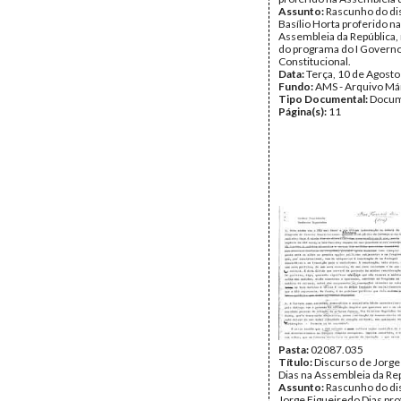
Assunto:
Rascunho do di
Basílio Horta proferido na
Assembleia da República,
do programa do I Govern
Constitucional.
Data:
Terça, 10 de Agost
Fundo:
AMS - Arquivo Má
Tipo Documental:
Docum
Página(s):
11
Pasta:
02087.035
Título:
Discurso de Jorge
Dias na Assembleia da Re
Assunto:
Rascunho do di
Jorge Figueiredo Dias pro