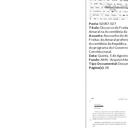
Pasta:
02087.027
Título:
Discurso de Freit
Amaral na Assembleia da 
Assunto:
Rascunho do di
Freitas do Amaral proferi
Assembleia da República,
do programa do I Govern
Constitucional.
Data:
Quinta, 5 de Agost
Fundo:
AMS - Arquivo Má
Tipo Documental:
Docum
Página(s):
38