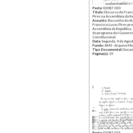
Pasta:
02087.030
Título:
Discurso de Franc
Pires na Assembleia da R
Assunto:
Rascunho do di
Francisco Lucas Pires pro
Assembleia da República,
do programa do I Govern
Constitucional.
Data:
Segunda, 9 de Agos
Fundo:
AMS - Arquivo Má
Tipo Documental:
Docum
Página(s):
19
Pasta:
02087.025