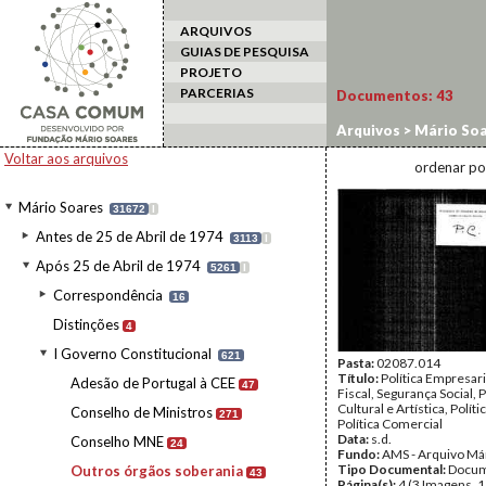
ARQUIVOS
GUIAS DE PESQUISA
PROJETO
PARCERIAS
Documentos:
43
Arquivos
>
Mário Soa
soberania
Voltar aos arquivos
ordenar po
Mário Soares
31672
I
Antes de 25 de Abril de 1974
3113
I
Após 25 de Abril de 1974
5261
I
Correspondência
16
Distinções
4
I Governo Constitucional
621
Pasta:
02087.014
Título:
Política Empresaria
Adesão de Portugal à CEE
47
Fiscal, Segurança Social, P
Cultural e Artística, Políti
Conselho de Ministros
271
Política Comercial
Data:
s.d.
Conselho MNE
24
Fundo:
AMS - Arquivo Má
Tipo Documental:
Docum
Outros órgãos soberania
43
Página(s):
4 (3 Imagens, 1