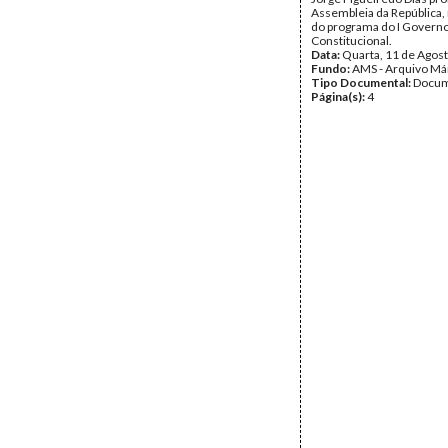
Assembleia da República,
do programa do I Govern
Constitucional.
Data:
Quarta, 11 de Agos
Fundo:
AMS - Arquivo Má
Tipo Documental:
Docum
Página(s):
4