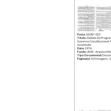
Pasta:
02087.022
Título:
Debate do Program
Governo Constitucional: P
Juventude
Data:
1976
Fundo:
AMS - Arquivo Má
Tipo Documental:
Docum
Página(s):
4 (3 Imagens, 1