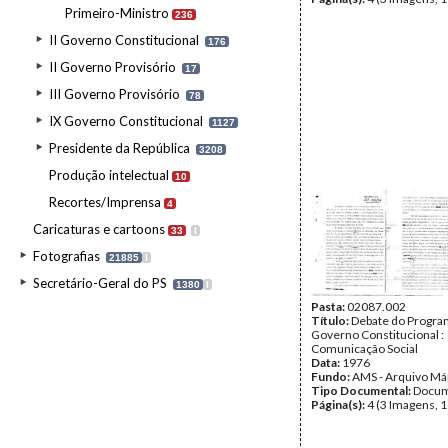
Primeiro-Ministro
236
II Governo Constitucional
176
II Governo Provisório
17
III Governo Provisório
78
IX Governo Constitucional
1127
Presidente da República
3208
Produção intelectual
10
Recortes/Imprensa
4
Caricaturas e cartoons
33
I
Fotografias
21885
I
Secretário-Geral do PS
1380
I
Pasta:
02087.002
Título:
Debate do Program
Governo Constitucional :
Comunicação Social
Data:
1976
Fundo:
AMS - Arquivo Má
Tipo Documental:
Docum
Página(s):
4 (3 Imagens, 1