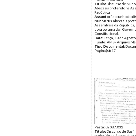
Título:
Discurso de Nuno
Abecasis proferido na As
República
Assunto:
Rascunho do di
Nuno Krus Abecasis profe
Assembleia da República,
do programa do I Govern
Constitucional.
Data:
Terça, 10 de Agost
Fundo:
AMS - Arquivo Má
Tipo Documental:
Docum
Página(s):
17
Pasta:
02087.032
Título:
Discurso de Basíl
proferido na Assembleia 