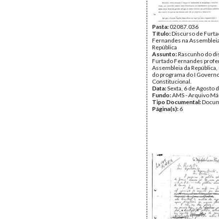
Pasta:
02087.036
Título:
Discurso de Furt
Fernandes na Assembleia
República
Assunto:
Rascunho do di
Furtado Fernandes profe
Assembleia da República,
do programa do I Govern
Constitucional.
Data:
Sexta, 6 de Agosto 
Fundo:
AMS - Arquivo Má
Tipo Documental:
Docum
Página(s):
6