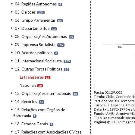
04. Regiões Autónomas
6
05. Eleições
134
06. Grupo Parlamentar
64
07. Departamentos
13
08. Organizações Autónomas
20
09. Imprensa Socialista
137
10. Acordos políticos
4
11. Internacional Socialista
229
12. Outras Forças Políticas
25
Estrangeiras
15
Nacionais
10
Pasta:
02129.005
13. Organizações internacionais
10
Título:
Chile, Conferênci
Partidos Sociais Democra
14. Recortes
47
Europeus, Espanha, Chipre,
Data_txt:
1972-1976 e s/
15. Relações com Órgãos de
Fundo:
AMS - Arquivo Má
Soberania
1
Tipo Documental:
Docum
Página(s):
38 (37 Imagens
16. Estados Gerais
2
17. Relações com Associações Cívicas