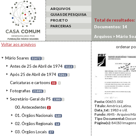
ARQUIVOS
GUIAS DE PESQUISA
Total de resultados:
PROJETO
PARCERIAS
Documentos:
14
Arquivos
>
Mário Soa
Voltar aos arquivos
ordenar po
Mário Soares
31672
I
Antes de 25 de Abril de 1974
3113
I
Após 25 de Abril de 1974
5261
I
Caricaturas e cartoons
33
I
Fotografias
21885
I
Secretário-Geral do PS
1380
I
Pasta:
00655.002
Título:
América Latina.
00. Antecedentes
2
Data_txt:
1983 e s/d.
Fundo:
AMS - Arquivo Má
01. Órgãos Nacionais
640
Tipo Documental:
Docum
Página(s):
84 (83 Imagens
02. Órgãos Regionais
14
03. Órgãos Locais
27