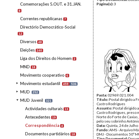
Comemorações 5.OUT. e 31.JAN.
Página(s):
3
8
Correntes republicanas
7
Directório Democrático-Social
12
Diversos
48
Eleições
240
Liga dos Direitos do Homem
2
MND
18
Movimento cooperativo
6
Movimento estudantil
459
536
MUD
252
Pasta:
02969.021.004
Título:
Postal dirigido a 
MUD Juvenil
321
Castro Rodrigues
Assunto:
Postal dirigido 
Actividades culturais
13
Castro Rodrigues, preso 
Antecedentes
Norte do Forte de Caxias, 
19
pelo seu sobrinho Antóni
Correspondência
Data:
Quinta, 24 de Julho
4
Fundo:
AMS - Arquivo Már
Documentos partidários
DMJ - Documentos 50º M
18
Tipo Documental:
Docum