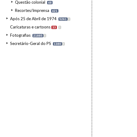
Questão colonial
48
Recortes/Imprensa
421
Após 25 de Abril de 1974
5261
I
Caricaturas e cartoons
33
I
Fotografias
21885
I
Secretário-Geral do PS
1380
I