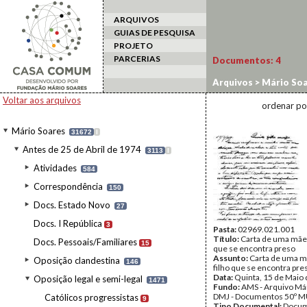
ARQUIVOS
GUIAS DE PESQUISA
PROJETO
PARCERIAS
Documentos:
4
Arquivos
>
Mário Soa
Correspondência
Voltar aos arquivos
ordenar po
Mário Soares
31672
I
Antes de 25 de Abril de 1974
3113
I
Atividades
584
Correspondência
150
Docs. Estado Novo
27
Docs. I República
3
Pasta:
02969.021.001
Título:
Carta de uma mãe 
Docs. Pessoais/Familiares
15
que se encontra preso
Assunto:
Carta de uma m
Oposição clandestina
146
filho que se encontra pre
Data:
Quinta, 15 de Maio
Oposição legal e semi-legal
1471
Fundo:
AMS - Arquivo Már
DMJ - Documentos 50º M
Católicos progressistas
9
Tipo Documental:
Docum