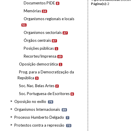
Documentos PIDE
Página(s):
2
8
Memórias
24
Organismos regionais e locais
51
Organismos sectoriais
47
Órgãos centrais
87
Posições públicas
1
Recortes/Imprensa
49
Oposição democrática
1
Prog. para a Democratização da
República
3
Soc. Nac. Belas Artes
2
Soc. Portuguesa de Escritores
6
Oposição no exílio
79
Organismos Internacionais
89
Processo Humberto Delgado
7
Protestos contra a repressão
73