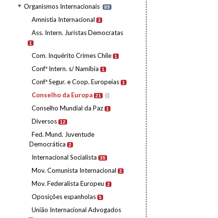
Organismos Internacionais
89
Amnistia Internacional
3
Ass. Intern. Juristas Democratas
1
Com. Inquérito Crimes Chile
1
Confª Intern. s/ Namíbia
1
Confª Segur. e Coop. Europeias
1
Conselho da Europa
21
I
Conselho Mundial da Paz
1
Diversos
12
Fed. Mund. Juventude
Democrática
2
Internacional Socialista
35
Mov. Comunista Internacional
2
Mov. Federalista Europeu
2
Oposições espanholas
5
União Internacional Advogados