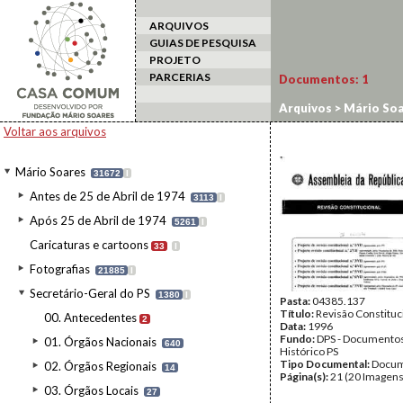
ARQUIVOS
GUIAS DE PESQUISA
PROJETO
PARCERIAS
Documentos:
1
Arquivos
>
Mário Soa
Voltar aos arquivos
Mário Soares
31672
I
Antes de 25 de Abril de 1974
3113
I
Após 25 de Abril de 1974
5261
I
Caricaturas e cartoons
33
I
Fotografias
21885
I
Secretário-Geral do PS
1380
I
Pasta:
04385.137
Título:
Revisão Constituc
00. Antecedentes
2
Data:
1996
Fundo:
DPS - Documentos
01. Órgãos Nacionais
640
Histórico PS
Tipo Documental:
Docum
02. Órgãos Regionais
14
Página(s):
21 (20 Imagens
03. Órgãos Locais
27