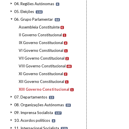
04. Regiões Autónomas
6
05. Eleições
134
06. Grupo Parlamentar
64
Assembleia Constituinte
6
II Governo Constitucional
1
IX Governo Constitucional
4
VI Governo Constitucional
1
VII Governo Constitucional
2
VIII Governo Constitucional
46
XI Governo Constitucional
2
XII Governo Constitucional
1
XIII Governo Constitucional
1
07. Departamentos
13
08. Organizações Autónomas
20
09. Imprensa Socialista
137
10. Acordos políticos
4
11. Internacional Socialista
229