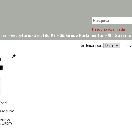
Pesquisa Avançada
res
>
Secretário-Geral do PS
>
06. Grupo Parlamentar
>
XIII Governo
ordenar por:
reg
ional.
 Arquivo
entos
, 1 PDF)