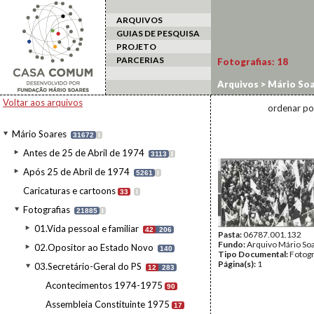
ARQUIVOS
GUIAS DE PESQUISA
PROJETO
PARCERIAS
Fotografias:
18
Arquivos
>
Mário Soa
Voltar aos arquivos
ordenar po
Mário Soares
31672
I
Antes de 25 de Abril de 1974
3113
I
Após 25 de Abril de 1974
5261
I
Caricaturas e cartoons
33
I
Fotografias
21885
I
01.Vida pessoal e familiar
42
206
Pasta:
06787.001.132
Fundo:
Arquivo Mário So
02.Opositor ao Estado Novo
140
Tipo Documental:
Fotogr
Página(s):
1
03.Secretário-Geral do PS
12
283
Acontecimentos 1974-1975
90
Assembleia Constituinte 1975
17