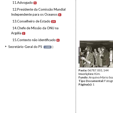
11.Advogado
5
12.Presidente da Comissão Mundial
Independente para os Oceanos
6
13.Conselheiro de Estado
20
14.Chefe de Missão da ONU na
Argélia
2
15.Contexto não identificado
6
Secretário-Geral do PS
1380
I
Pasta:
06787.001.144
Inscrições:
Kim.
Fundo:
Arquivo Mário So
Tipo Documental:
Fotogr
Página(s):
1