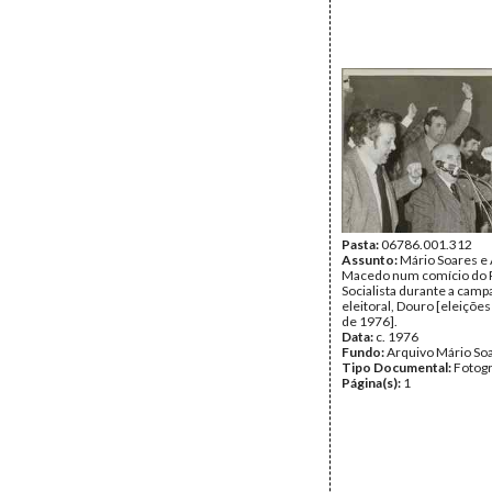
Pasta:
06786.001.312
Assunto:
Mário Soares e
Macedo num comício do 
Socialista durante a cam
eleitoral, Douro [eleições 
de 1976].
Data:
c. 1976
Fundo:
Arquivo Mário So
Tipo Documental:
Fotogr
Página(s):
1