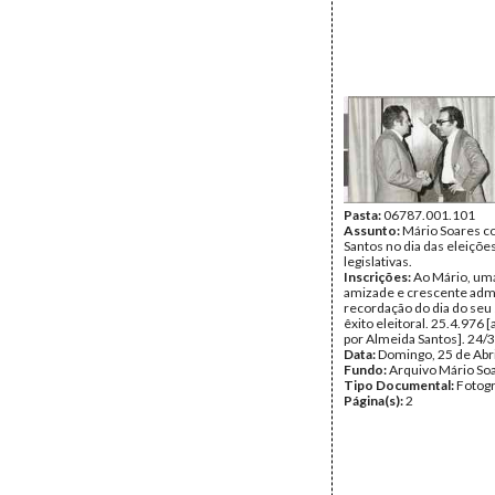
Pasta:
06787.001.101
Assunto:
Mário Soares c
Santos no dia das eleiçõe
legislativas.
Inscrições:
Ao Mário, um
amizade e crescente admi
recordação do dia do se
êxito eleitoral. 25.4.976 
por Almeida Santos]. 24/
Data:
Domingo, 25 de Abr
Fundo:
Arquivo Mário So
Tipo Documental:
Fotogr
Página(s):
2