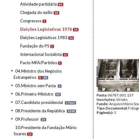
Atividade partidária
60
Chegada do exílio
38
Congressos
1
Eleições Legislativas 1976
18
Eleições Legislativas 1983
34
Fundação do PS
1
Internacional Socialista
11
Pacto MFA/Partidos
1
04.Ministro dos Negócios
Estrangeiros
9
89
05.Ministro sem Pasta
2
06.Primeiro-Ministro
90
Pasta:
06787.001.137
Inscrições:
Viriato.
07.Candidato presidencial
17661
Fundo:
Arquivo Mário So
Tipo Documental:
Fotogr
08.Presidente da República
3338
Página(s):
1
09.Professor
25
10.Presidente da Fundação Mário
Soares
12