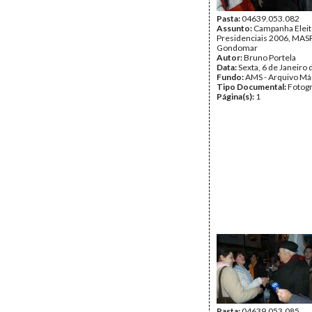
Pasta:
04639.053.082
Assunto:
Campanha Eleit
Presidenciais 2006, MASPI
Gondomar
Autor:
Bruno Portela
Data:
Sexta, 6 de Janeiro
Fundo:
AMS - Arquivo Má
Tipo Documental:
Fotogr
Página(s):
1
Pasta:
04639.053.085