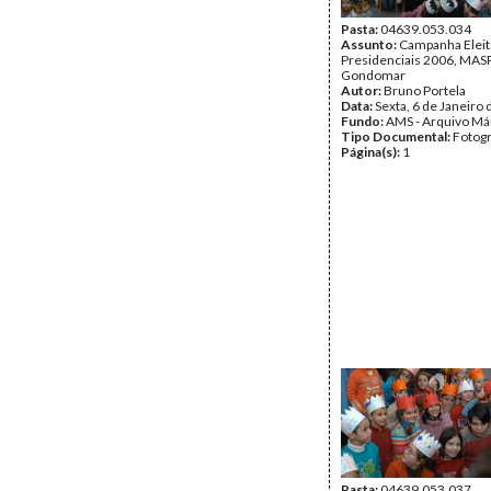
Pasta:
04639.053.034
Assunto:
Campanha Eleit
Presidenciais 2006, MASPI
Gondomar
Autor:
Bruno Portela
Data:
Sexta, 6 de Janeiro
Fundo:
AMS - Arquivo Má
Tipo Documental:
Fotogr
Página(s):
1
Pasta:
04639.053.037