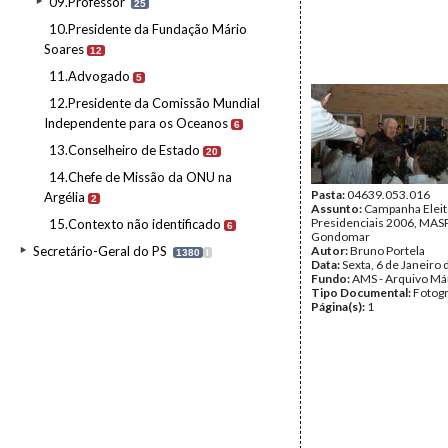
09.Professor
25
10.Presidente da Fundação Mário
Soares
12
11.Advogado
5
12.Presidente da Comissão Mundial
Independente para os Oceanos
6
13.Conselheiro de Estado
20
14.Chefe de Missão da ONU na
Pasta:
04639.053.016
Argélia
2
Assunto:
Campanha Eleit
Presidenciais 2006, MASPI
15.Contexto não identificado
6
Gondomar
Secretário-Geral do PS
Autor:
Bruno Portela
1380
I
Data:
Sexta, 6 de Janeiro
Fundo:
AMS - Arquivo Má
Tipo Documental:
Fotogr
Página(s):
1