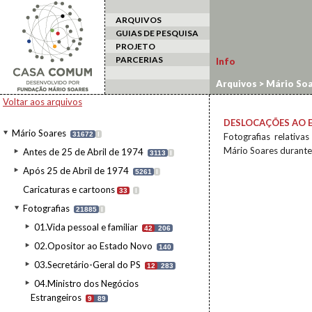
ARQUIVOS
GUIAS DE PESQUISA
PROJETO
PARCERIAS
Info
Arquivos
>
Mário Soa
estrangeiro
Voltar aos arquivos
DESLOCAÇÕES AO 
Mário Soares
31672
I
Fotografias relativa
Mário Soares durante
Antes de 25 de Abril de 1974
3113
I
Após 25 de Abril de 1974
5261
I
Caricaturas e cartoons
33
I
Fotografias
21885
I
01.Vida pessoal e familiar
42
206
02.Opositor ao Estado Novo
140
03.Secretário-Geral do PS
12
283
04.Ministro dos Negócios
Estrangeiros
9
89