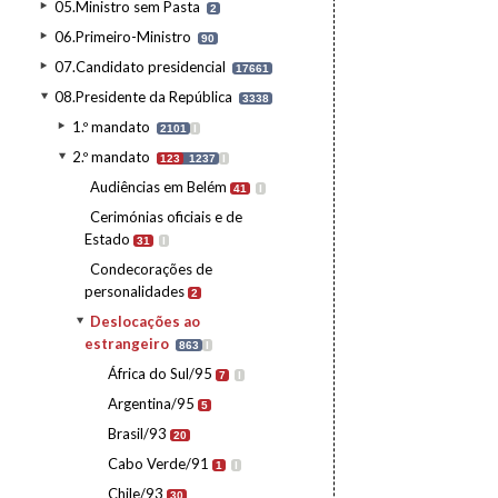
05.Ministro sem Pasta
2
06.Primeiro-Ministro
90
07.Candidato presidencial
17661
08.Presidente da República
3338
1.º mandato
2101
I
2.º mandato
123
1237
I
Audiências em Belém
41
I
Cerimónias oficiais e de
Estado
31
I
Condecorações de
personalidades
2
Deslocações ao
estrangeiro
863
I
África do Sul/95
7
I
Argentina/95
5
Brasil/93
20
Cabo Verde/91
1
I
Chile/93
30