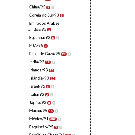
China/95
9
I
Coreia do Sul/93
3
Emirados Árabes
Unidos/95
1
Espanha/92
5
I
EUA/95
3
Faixa de Gaza/95
20
I
Índia/92
12
I
Irlanda/93
15
Islândia/93
10
Israel/95
6
I
Itália/92
2
I
Japão/93
8
I
Macau/95
15
I
México/91
662
I
Paquistão/95
3
I