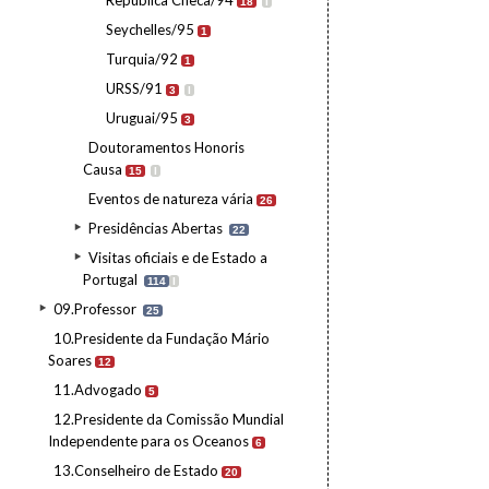
República Checa/94
18
I
Seychelles/95
1
Turquia/92
1
URSS/91
3
I
Uruguai/95
3
Doutoramentos Honoris
Causa
15
I
Eventos de natureza vária
26
Presidências Abertas
22
Visitas oficiais e de Estado a
Portugal
114
I
09.Professor
25
10.Presidente da Fundação Mário
Soares
12
11.Advogado
5
12.Presidente da Comissão Mundial
Independente para os Oceanos
6
13.Conselheiro de Estado
20