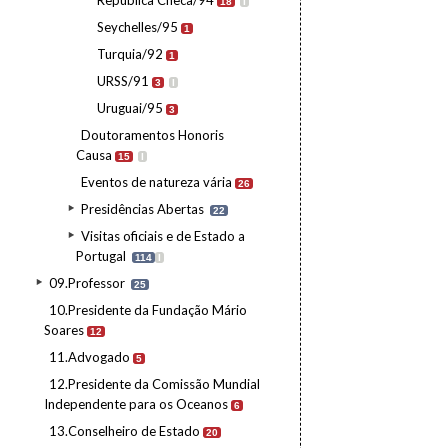
República Checa/94
18
I
Seychelles/95
1
Turquia/92
1
URSS/91
3
I
Uruguai/95
3
Doutoramentos Honoris
Causa
15
I
Eventos de natureza vária
26
Presidências Abertas
22
Visitas oficiais e de Estado a
Portugal
114
I
09.Professor
25
10.Presidente da Fundação Mário
Soares
12
11.Advogado
5
12.Presidente da Comissão Mundial
Independente para os Oceanos
6
13.Conselheiro de Estado
20