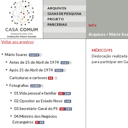
ARQUIVOS
GUIAS DE PESQUISA
PROJETO
PARCERIAS
Info
Arquivos
>
Mário Soa
estrangeiro
>
México
Voltar aos arquivos
MÉXICO/91
Mário Soares
31672
I
Deslocação realizada
para participar em Gu
Antes de 25 de Abril de 1974
3113
I
Após 25 de Abril de 1974
5261
I
Caricaturas e cartoons
33
I
Fotografias
21885
I
01.Vida pessoal e familiar
42
206
02.Opositor ao Estado Novo
140
03.Secretário-Geral do PS
12
283
04.Ministro dos Negócios
Estrangeiros
9
89