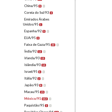
China/95
9
I
Coreia do Sul/93
3
Emirados Árabes
Unidos/95
1
Espanha/92
5
I
EUA/95
3
Faixa de Gaza/95
20
I
Índia/92
12
I
Irlanda/93
15
Islândia/93
10
Israel/95
6
I
Itália/92
2
I
Japão/93
8
I
Macau/95
15
I
México/91
662
I
Paquistão/95
3
I