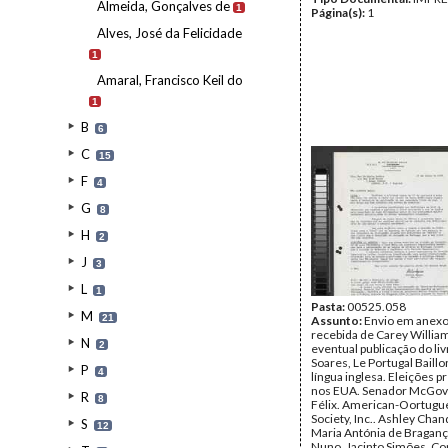
Almeida, Gonçalves de
1
Página(s):
1
Alves, José da Felicidade
1
Amaral, Francisco Keil do
1
B
6
C
15
F
4
G
8
H
2
J
3
L
1
Pasta:
00525.058
M
21
Assunto:
Envio em anexo
recebida de Carey Willia
N
2
eventual publicação do li
Soares, Le Portugal Baill
P
4
língua inglesa. Eleições p
nos EUA. Senador McGov
R
8
Félix. American-Oortugue
Society, Inc.. Ashley Chand
S
12
Maria Antónia de Braganç
Nuno. Jacinto Simões. C