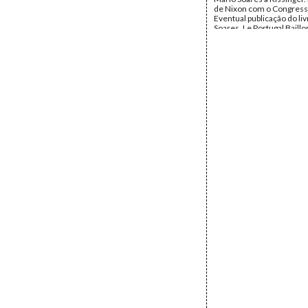
de Nixon com o Congress
Eventual publicação do li
Soares, Le Portugal Baill
língua inglesa. Louise Cra
Kent. Indiferença nos EU
relativamente a Portugal.
de Mário Soares no exílio
Camoesas. Agostinho Lo
Padre Joaquim Alves Corr
República. Jornal Portugal
Democrático, Brasil. Jor
Portuguesa, Brasil. Seara
Rodrigues Lapa.
Remetente:
Abílio de Oli
Destinatário:
Mário Soar
Data:
terça, 30 de janeir
Fundo:
AMS - Arquivo Má
Tipo Documental:
Corre
Página(s):
2