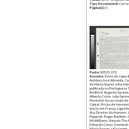
Tipo Documental:
Corre
Página(s):
1
Pasta:
00525.072
Assunto:
Envio de cópia 
António José Almeida. Ca
de Mário Soares a Rui Patr
publicada no Portuguese
Bedford. Augusto Saraiva
Alberto Costa. João Sarm
Pimentel. Assassinato de
Cabral. Prisão de Hermín
Inácio em França. Liga In
dos Direitos do Homem. 
Papanek. Roger Baldwin. 
McWilliams. Revista The 
Eduardo Covas. Eventual 
Mário Soares a Kissinger.