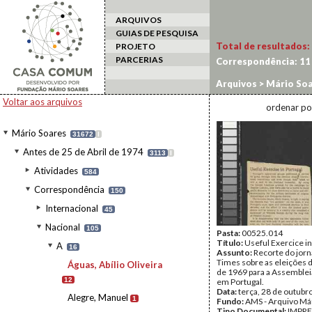
ARQUIVOS
GUIAS DE PESQUISA
Total de resultados:
PROJETO
PARCERIAS
Correspondência:
11
Arquivos
>
Mário Soa
Oliveira
Voltar aos arquivos
ordenar po
Mário Soares
31672
I
Antes de 25 de Abril de 1974
3113
I
Atividades
584
Correspondência
150
Internacional
45
Nacional
105
Pasta:
00525.014
Título:
Useful Exercice in
A
16
Assunto:
Recorte do jorn
Times sobre as eleições 
Águas, Abílio Oliveira
de 1969 para a Assemblei
12
em Portugal.
Data:
terça, 28 de outubr
Alegre, Manuel
1
Fundo:
AMS - Arquivo Má
Tipo Documental:
IMPR