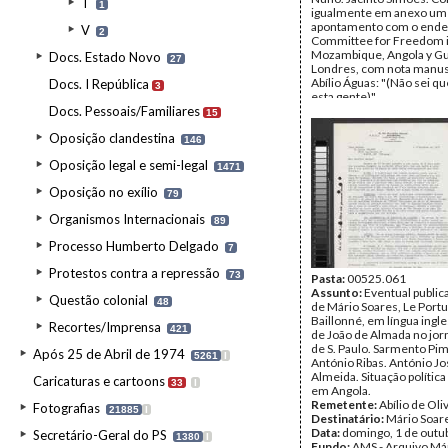
T
1
igualmente em anexo um
apontamento com o ende
V
2
Committee for Freedom 
Mozambique, Angola y G
Docs. Estado Novo
27
Londres, com nota manus
Abílio Águas: "(Não sei q
Docs. I República
3
esta gente)".
Docs. Pessoais/Familiares
Remetente:
Abílio de Oli
15
Destinatário:
Mário Soar
Oposição clandestina
Data:
segunda, 17 de julh
146
Fundo:
AMS - Arquivo Má
Oposição legal e semi-legal
Tipo Documental:
Corre
1471
Página(s):
3
Oposição no exílio
79
Organismos Internacionais
89
Processo Humberto Delgado
7
Protestos contra a repressão
73
Pasta:
00525.061
Assunto:
Eventual publica
Questão colonial
48
de Mário Soares, Le Portu
Baillonné, em língua ingle
Recortes/Imprensa
421
de João de Almada no jor
de S. Paulo. Sarmento Pim
Após 25 de Abril de 1974
5261
I
António Ribas. António Jo
Almeida. Situação política 
Caricaturas e cartoons
33
I
em Angola.
Remetente:
Abílio de Oli
Fotografias
21885
I
Destinatário:
Mário Soar
Data:
domingo, 1 de outu
Secretário-Geral do PS
1380
I
Fundo:
AMS - Arquivo Má