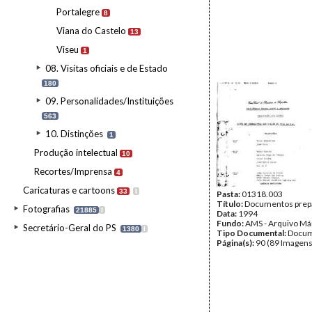
Portalegre
8
Viana do Castelo
13
Viseu
1
08. Visitas oficiais e de Estado
180
09. Personalidades/Instituições
563
10. Distinções
1
Produção intelectual
10
Recortes/Imprensa
4
Caricaturas e cartoons
33
I
Pasta:
01318.003
Título:
Documentos prepa
Fotografias
21885
I
Data:
1994
Fundo:
AMS - Arquivo Má
Secretário-Geral do PS
1380
I
Tipo Documental:
Docum
Página(s):
90 (89 Imagens