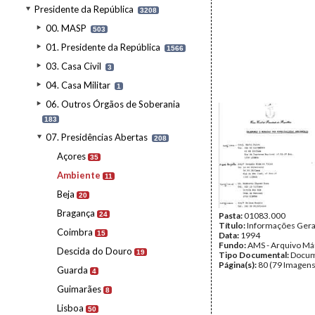
Presidente da República
3208
00. MASP
503
01. Presidente da República
1566
03. Casa Civil
3
04. Casa Militar
1
06. Outros Órgãos de Soberania
183
07. Presidências Abertas
208
Açores
35
Ambiente
11
Beja
20
Bragança
24
Pasta:
01083.000
Título:
Informações Gera
Coimbra
15
Data:
1994
Fundo:
AMS - Arquivo Má
Descida do Douro
19
Tipo Documental:
Docum
Página(s):
80 (79 Imagens
Guarda
4
Guimarães
8
Lisboa
50