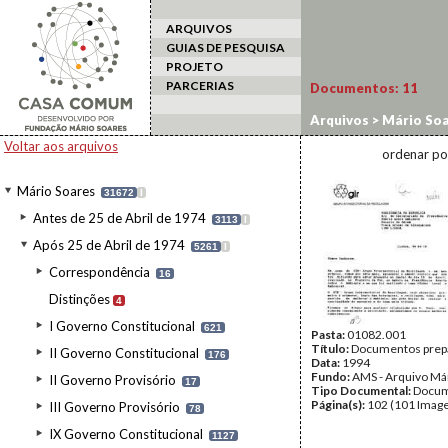
ARQUIVOS
GUIAS DE PESQUISA
PROJETO
PARCERIAS
Documentos:
11
Arquivos
>
Mário Soa
Ambiente
Voltar aos arquivos
ordenar po
Mário Soares
31672
I
Antes de 25 de Abril de 1974
3113
I
Após 25 de Abril de 1974
5261
I
Correspondência
16
Distinções
4
I Governo Constitucional
621
Pasta:
01082.001
Título:
Documentos prepa
II Governo Constitucional
176
Data:
1994
Fundo:
AMS - Arquivo Má
II Governo Provisório
17
Tipo Documental:
Docum
Página(s):
102 (101 Image
III Governo Provisório
78
IX Governo Constitucional
1127