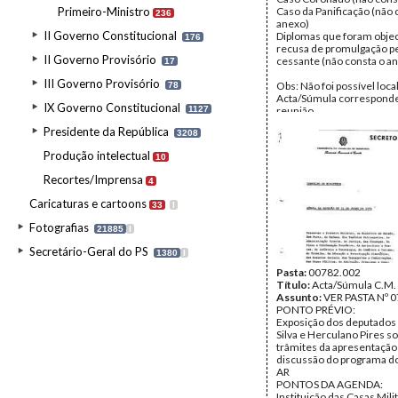
Primeiro-Ministro
Caso da Panificação (não 
236
anexo)
II Governo Constitucional
Diplomas que foram obje
176
recusa de promulgação p
II Governo Provisório
cessante (não consta o a
17
III Governo Provisório
Obs: Não foi possível local
78
Acta/Súmula corresponde
IX Governo Constitucional
1127
reunião.
Data:
Sábado, 24 de Julho
Presidente da República
3208
Fundo:
AMS - Arquivo Má
Tipo Documental:
ACTA
Produção intelectual
10
Página(s):
1
Recortes/Imprensa
4
Caricaturas e cartoons
33
I
Fotografias
21885
I
Secretário-Geral do PS
1380
I
Pasta:
00782.002
Título:
Acta/Súmula C.M.
Assunto:
VER PASTA Nº 0
PONTO PRÉVIO:
Exposição dos deputados 
Silva e Herculano Pires s
trâmites da apresentação
discussão do programa d
AR
PONTOS DA AGENDA:
Instituição das Casas Milit