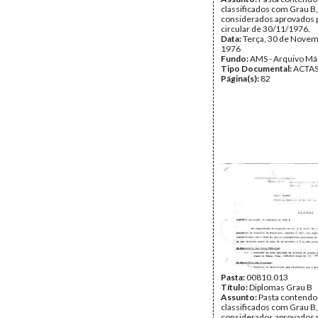
contratos de desenvolvim
Medidas relativas à com
classificados com Grau B
habitação (não consta o a
social para a região a Nort
considerados aprovados p
ANEXO À AGENDA:
Douro
circular de 30/11/1976.
Concessão de aval do Est
Data:
Data:
Quinta, 18 de Nov
Terça, 30 de Novem
Companhia Nacional Pet
1976
1976
Data:
Fundo:
Fundo:
Terça, 16 de Novem
AMS - Arquivo Má
AMS - Arquivo Má
1976
Tipo Documental:
Tipo Documental:
ACTA
ACTA
Fundo:
Página(s):
Página(s):
AMS - Arquivo Má
98
82
Tipo Documental:
ACTA
Página(s):
104
Pasta:
00810.013
Título:
Diplomas Grau B
Assunto:
Pasta contendo
classificados com Grau B
considerados aprovados p