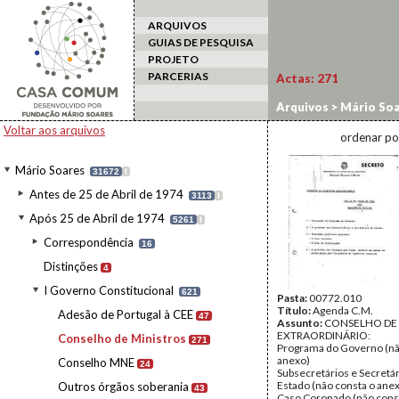
ARQUIVOS
GUIAS DE PESQUISA
PROJETO
PARCERIAS
Actas:
271
Arquivos
>
Mário Soa
Voltar aos arquivos
ordenar po
Mário Soares
31672
I
Antes de 25 de Abril de 1974
3113
I
Após 25 de Abril de 1974
5261
I
Correspondência
16
Distinções
4
I Governo Constitucional
621
Pasta:
00772.010
Título:
Agenda C.M.
Adesão de Portugal à CEE
47
Assunto:
CONSELHO DE 
EXTRAORDINÁRIO:
Conselho de Ministros
271
Programa do Governo (nã
anexo)
Conselho MNE
24
Subsecretários e Secretá
Estado (não consta o ane
Outros órgãos soberania
43
Caso Coronado (não cons