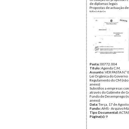
de diplomas legais
Propostas de actuação de
Ministério
Revogação do Decreto-Lei
que cria o Instituto de In
Pedagógica
Imposto de compensação 
veículos automóveis ligei
passageiros de serviço pa
Listas de Matérias sobre 
Ministros deverão reque
autorização legislativa à 
Data:
Terça, 10 de Agost
Fundo:
AMS - Arquivo Má
Tipo Documental:
ACTA
Página(s):
Pasta:
00772.004
5
Título:
Agenda C.M.
Assunto:
VER PASTA N.º 
Lei Orgânica do Governo
Regulamento do CM (não 
anexo)
Subsídios a empresas co
através do Gabinete de G
Fundo de Desemprego (nã
anexo)
Data:
Terça, 17 de Agost
Fundo:
AMS - Arquivo Má
Tipo Documental:
ACTA
Página(s):
9