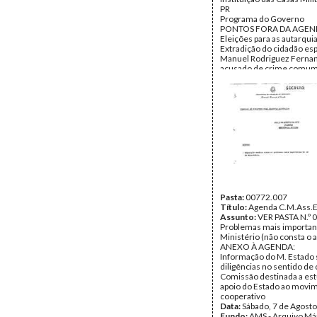
PR
Programa do Governo
PONTOS FORA DA AGEN
Eleições para as autarquia
Extradição do cidadão es
Manuel Rodriguez Ferna
acusado de crime comu
Telegrama de felicitações
pelo restabelecimento da
Pinheiro de Azevedo
Data:
Sábado, 31 de Julho
Fundo:
AMS - Arquivo Má
Tipo Documental:
ACTA
Página(s):
4
Pasta:
00772.007
Título:
Agenda C.M.Ass.E
Assunto:
VER PASTA N.º 
Problemas mais importan
Ministério (não consta o 
ANEXO À AGENDA:
Informação do M. Estado 
diligências no sentido de
Comissão destinada a est
apoio do Estado ao movi
cooperativo
Data:
Sábado, 7 de Agost
Fundo:
AMS - Arquivo Má