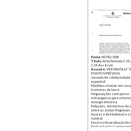
Pasta:
00782.008
Título:
Acta/Súmula C.M.
C.M.Ass.Econ.
Assunto:
VER PASTA N.º 
PONTOS PRÉVIOS:
Jornada de solidariedade
espanhol
Medidas a tomar em caso
tremores de terra
Negociações com países
estrangeiros para o forn
energia eléctrica
Relações, em termos de 
entre as Juntas Regionais
Açores e da Madeira) e o
Central
Excesso de produção de
Portugal estará represen
Alemanha na Semana Turí