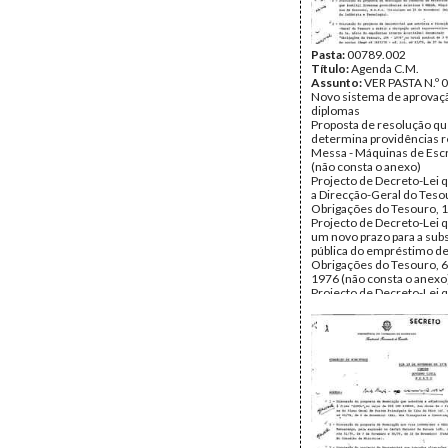
Pasta:
00789.002
Título:
Agenda C.M.
Assunto:
VER PASTA N.º 
Novo sistema de aprovaç
diplomas
Proposta de resolução q
determina providências re
Messa - Máquinas de Esc
(não consta o anexo)
Projecto de Decreto-Lei q
a Direcção-Geral do Tesou
Obrigações do Tesouro, 
Projecto de Decreto-Lei
um novo prazo para a sub
pública do empréstimo 
Obrigações do Tesouro, 6
1976 (não consta o anexo
Projecto de Decreto-Lei 
que os antigos instrutore
educação física possam s
professores provisórios 
dos Ensinos Preparatório
Secundário (não consta o
Projecto de resolução qu
delegado do Governo jun
de empresas constituído p
Dorisol e Apartisol e nom
António José de Meneze
ADITAMENTO À AGENDA