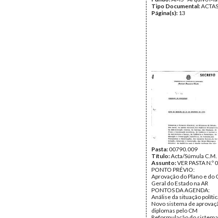
Tipo Documental:
ACTA
Página(s):
13
Pasta:
00790.009
Título:
Acta/Súmula C.M.
Assunto:
VER PASTA N.º 
PONTO PRÉVIO:
Aprovação do Plano e do
Geral do Estado na AR
PONTOS DA AGENDA:
Análise da situação polític
Novo sistema de aprovaç
diplomas pelo CM
Reformulação do sistema