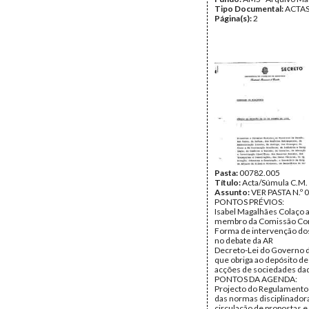
Tipo Documental:
ACTA
Página(s):
2
Pasta:
00782.005
Título:
Acta/Súmula C.M.
Assunto:
VER PASTA N.º 
PONTOS PRÉVIOS:
Isabel Magalhães Colaço a
membro da Comissão Con
Forma de intervenção do
no debate da AR
Decreto-Lei do Governo 
que obriga ao depósito de
acções de sociedades daq
PONTOS DA AGENDA:
Projecto do Regulamento
das normas disciplinador
circulação de propostas e