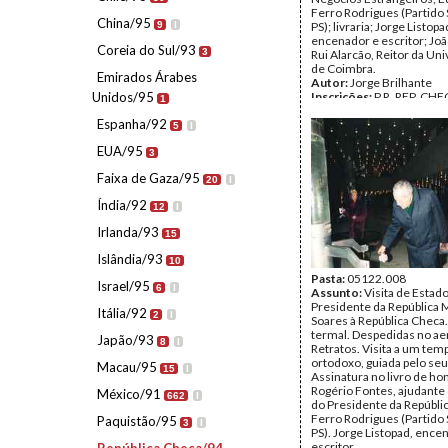
Ferro Rodrigues (Partido S
China/95
9
I
PS); livraria; Jorge Listopa
encenador e escritor; Joã
Coreia do Sul/93
3
Rui Alarcão, Reitor da Un
de Coimbra.
Emirados Árabes
Autor:
Jorge Brilhante
Unidos/95
Inscrições:
P.R. REP. CHE
1
Data:
terça, 15 de novem
Espanha/92
- quinta, 17 de novembro
5
I
Fundo:
AMS - Arquivo Má
EUA/95
Tipo Documental:
Fotogr
3
Página(s):
34
Faixa de Gaza/95
20
I
Índia/92
12
I
Irlanda/93
15
Islândia/93
10
Pasta:
05122.008
Israel/95
6
I
Assunto:
Visita de Estad
Presidente da República 
Itália/92
2
I
Soares à República Checa.
termal. Despedidas no ae
Japão/93
8
I
Retratos. Visita a um tem
ortodoxo, guiada pelo seu
Macau/95
15
I
Assinatura no livro de ho
Rogério Fontes, ajudante
México/91
662
I
do Presidente da Repúbli
Ferro Rodrigues (Partido S
Paquistão/95
3
I
PS). Jorge Listopad, ence
escritor.