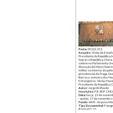
Pasta:
05122.011
Assunto:
Visita de Estad
Presidente da República 
Soares à República Checa
solene no Parlamento ch
Alocução de Mário Soares
militar no interior do palá
presidencial de Praga. Du
Barroso, ministro dos Ne
Estrangeiros; Václav Have
Presidente da República 
Autor:
Jorge Brilhante
Inscrições:
P.R. REP. CHE
Data:
terça, 15 de novem
- quinta, 17 de novembro
Fundo:
AMS - Arquivo Má
Tipo Documental:
Fotogr
Página(s):
20