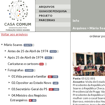
ARQUIVOS
GUIAS DE PESQUISA
PROJETO
PARCERIAS
Info
Arquivos
>
Mário Soa
estrangeiro
>
Repúbl
Voltar aos arquivos
ordenar po
Mário Soares
31672
I
Antes de 25 de Abril de 1974
3113
I
Após 25 de Abril de 1974
5261
I
Caricaturas e cartoons
33
I
Fotografias
21885
I
01.Vida pessoal e familiar
42
206
Pasta:
05122.001
Assunto:
Visita de Estad
02.Opositor ao Estado Novo
140
Presidente da República 
Soares à República Checa.
03.Secretário-Geral do PS
12
283
Presidencial de Praga: Vá
Presidente da República C
04.Ministro dos Negócios
mulher com o casal Soare
Estrangeiros
9
89
Barroso, ministro dos Ne
Estrangeiros; troca de of