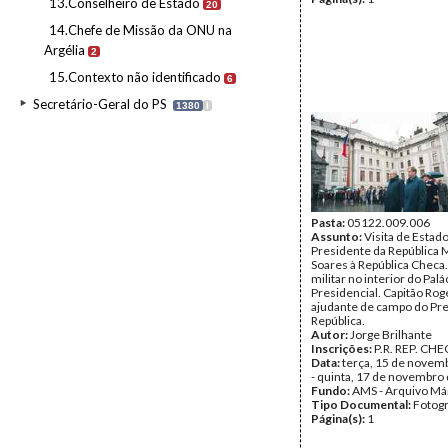
13.Conselheiro de Estado
20
14.Chefe de Missão da ONU na
Argélia
2
15.Contexto não identificado
6
Secretário-Geral do PS
1380
I
Pasta:
05122.009.006
Assunto:
Visita de Estad
Presidente da República 
Soares à República Checa
militar no interior do Palá
Presidencial. Capitão Rog
ajudante de campo do Pre
República.
Autor:
Jorge Brilhante
Inscrições:
P.R. REP. CHE
Data:
terça, 15 de novem
- quinta, 17 de novembro
Fundo:
AMS - Arquivo Má
Tipo Documental:
Fotogr
Página(s):
1