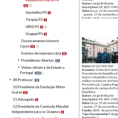
República Checa/94
Autor:
Jorge Brilhante
18
I
Inscrições:
P.R. REP. CHE
Data:
terça, 15 de novem
Seychelles/95
1
- quinta, 17 de novembro
Fundo:
AMS - Arquivo Má
Turquia/92
1
Tipo Documental:
Fotogr
Página(s):
28
URSS/91
3
I
Uruguai/95
3
Doutoramentos Honoris
Causa
15
I
Eventos de natureza vária
26
Presidências Abertas
22
Pasta:
05122.009.003
Visitas oficiais e de Estado a
Assunto:
Visita de Estad
Portugal
Presidente da República 
114
I
Soares à República Checa
09.Professor
25
militar no interior do Palá
Presidencial. Capitão Rog
10.Presidente da Fundação Mário
ajudante de campo do Pre
República.
Soares
12
Autor:
Jorge Brilhante
11.Advogado
Inscrições:
P.R. REP. CHE
5
Data:
terça, 15 de novem
12.Presidente da Comissão Mundial
- quinta, 17 de novembro
Fundo:
AMS - Arquivo Má
Independente para os Oceanos
6
Tipo Documental:
Fotogr
Página(s):
1