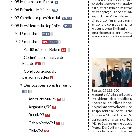
05.Ministro sem Pasta
2
os dois Chefes de Estado:
café, estatueta de mármo
06.Primeiro-Ministro
90
telescópio; quadro de Sal
exposto no Palácio Presid
07.Candidato presidencial
17661
checo; conferência de im
encontro com governante
08.Presidente da República
3338
Autor:
Jorge Brilhante
Inscrições:
PR REP. CHECA
1.º mandato
2101
I
Data:
terça, 15 de novem
- quinta, 17 de novembro
2.º mandato
123
1237
I
Fundo:
AMS - Arquivo Má
Tipo Documental:
Fotogr
Audiências em Belém
41
I
Página(s):
31
Cerimónias oficiais e de
Estado
31
I
Condecorações de
personalidades
2
Deslocações ao estrangeiro
Pasta:
05122.005
863
I
Assunto:
Visita de Estad
Presidente da República 
África do Sul/95
7
I
Soares à República Checa
Argentina/95
no parlamento checo. Fot
5
grupo sobre a Ponte Carlo
Brasil/93
Soares e Maria Barroso S
20
apreciando livros e cartog
Cabo Verde/91
Mário Soares entre popul
1
I
Praga. Durão Barroso, mi
Chile/93
Negócios Estrangeiros; 
30