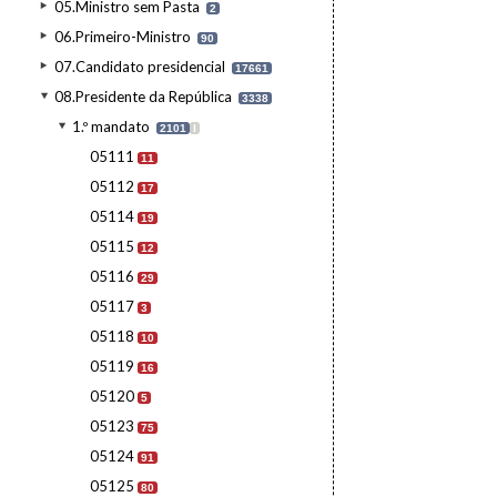
05.Ministro sem Pasta
2
06.Primeiro-Ministro
90
07.Candidato presidencial
17661
08.Presidente da República
3338
1.º mandato
2101
I
05111
11
05112
17
05114
19
05115
12
05116
29
05117
3
05118
10
05119
16
05120
5
05123
75
05124
91
05125
80