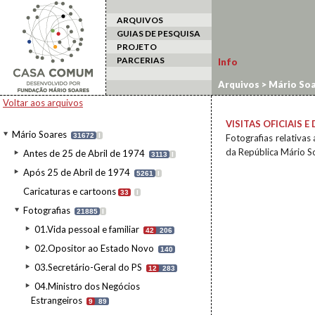
ARQUIVOS
GUIAS DE PESQUISA
PROJETO
PARCERIAS
Info
Arquivos
>
Mário Soa
Estado a Portugal
Voltar aos arquivos
VISITAS OFICIAIS 
Mário Soares
31672
I
Fotografias relativas 
da República Mário S
Antes de 25 de Abril de 1974
3113
I
Após 25 de Abril de 1974
5261
I
Caricaturas e cartoons
33
I
Fotografias
21885
I
01.Vida pessoal e familiar
42
206
02.Opositor ao Estado Novo
140
03.Secretário-Geral do PS
12
283
04.Ministro dos Negócios
Estrangeiros
9
89