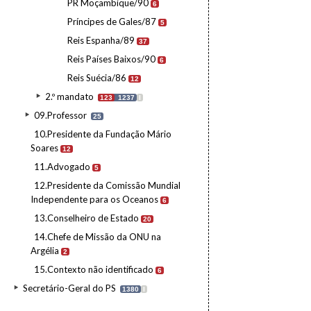
PR Moçambique/90
6
Príncipes de Gales/87
5
Reis Espanha/89
37
Reis Países Baixos/90
6
Reis Suécia/86
12
2.º mandato
123
1237
I
09.Professor
25
10.Presidente da Fundação Mário
Soares
12
11.Advogado
5
12.Presidente da Comissão Mundial
Independente para os Oceanos
6
13.Conselheiro de Estado
20
14.Chefe de Missão da ONU na
Argélia
2
15.Contexto não identificado
6
Secretário-Geral do PS
1380
I