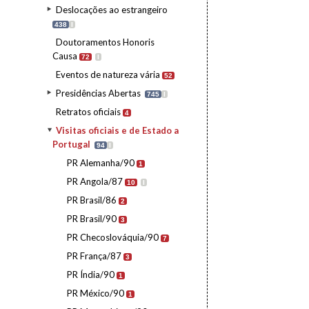
Deslocações ao estrangeiro
438
I
Doutoramentos Honoris
Causa
72
I
Eventos de natureza vária
52
Presidências Abertas
745
I
Retratos oficiais
4
Visitas oficiais e de Estado a
Portugal
94
I
PR Alemanha/90
1
PR Angola/87
10
I
PR Brasil/86
2
PR Brasil/90
3
PR Checoslováquia/90
7
PR França/87
3
PR Índia/90
1
PR México/90
1