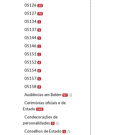
05126
33
05127
70
05134
1
05137
3
05144
1
05146
1
05151
1
05152
4
05154
6
05157
1
05158
3
Audiências em Belém
57
I
Cerimónias oficiais e de
Estado
143
Condecorações de
personalidades
3
I
Conselhos de Estado
1
I