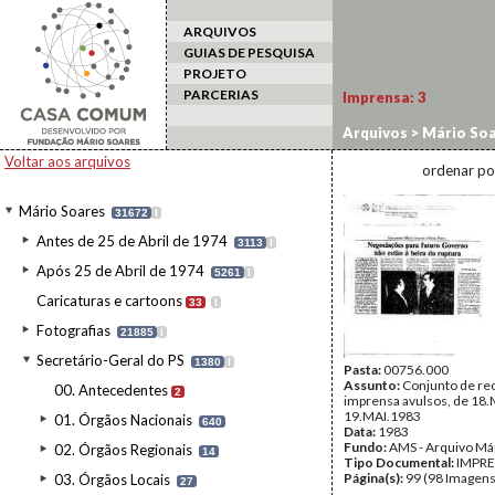
ARQUIVOS
GUIAS DE PESQUISA
PROJETO
PARCERIAS
Imprensa:
3
Arquivos
>
Mário Soa
Voltar aos arquivos
ordenar po
Mário Soares
31672
I
Antes de 25 de Abril de 1974
3113
I
Após 25 de Abril de 1974
5261
I
Caricaturas e cartoons
33
I
Fotografias
21885
I
Secretário-Geral do PS
1380
I
Pasta:
00756.000
Assunto:
Conjunto de re
00. Antecedentes
2
imprensa avulsos, de 18.
19.MAI.1983
01. Órgãos Nacionais
640
Data:
1983
Fundo:
AMS - Arquivo Má
02. Órgãos Regionais
14
Tipo Documental:
IMPR
Página(s):
99 (98 Imagens
03. Órgãos Locais
27