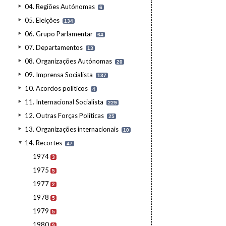
04. Regiões Autónomas
6
05. Eleições
134
06. Grupo Parlamentar
64
07. Departamentos
13
08. Organizações Autónomas
20
09. Imprensa Socialista
137
10. Acordos políticos
4
11. Internacional Socialista
229
12. Outras Forças Políticas
25
13. Organizações internacionais
10
14. Recortes
47
1974
3
1975
5
1977
2
1978
5
1979
5
1980
9