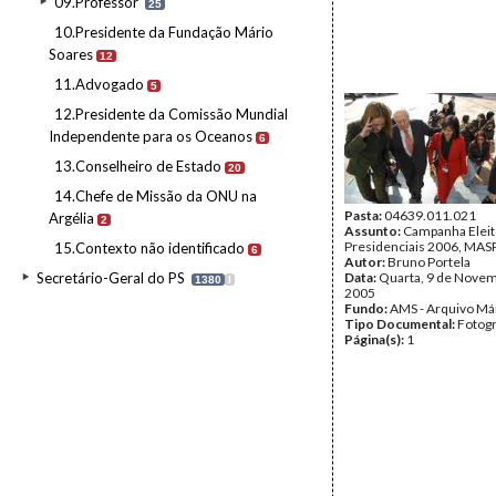
09.Professor
25
10.Presidente da Fundação Mário
Soares
12
11.Advogado
5
12.Presidente da Comissão Mundial
Independente para os Oceanos
6
13.Conselheiro de Estado
20
14.Chefe de Missão da ONU na
Pasta:
04639.011.021
Argélia
2
Assunto:
Campanha Eleit
Presidenciais 2006, MASPI
15.Contexto não identificado
6
Autor:
Bruno Portela
Secretário-Geral do PS
Data:
Quarta, 9 de Nove
1380
I
2005
Fundo:
AMS - Arquivo Má
Tipo Documental:
Fotogr
Página(s):
1