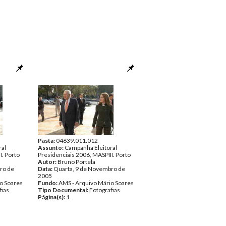
Pasta:
04639.011.012
ral
Assunto:
Campanha Eleitoral
I. Porto
Presidenciais 2006, MASPIII. Porto
Autor:
Bruno Portela
ro de
Data:
Quarta, 9 de Novembro de
2005
o Soares
Fundo:
AMS - Arquivo Mário Soares
fias
Tipo Documental:
Fotografias
Página(s):
1