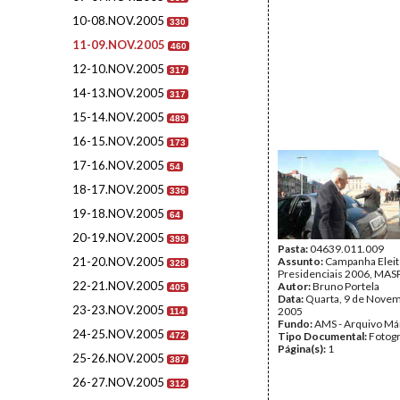
10-08.NOV.2005
330
11-09.NOV.2005
460
12-10.NOV.2005
317
14-13.NOV.2005
317
15-14.NOV.2005
489
16-15.NOV.2005
173
17-16.NOV.2005
54
18-17.NOV.2005
336
19-18.NOV.2005
64
20-19.NOV.2005
398
Pasta:
04639.011.009
21-20.NOV.2005
Assunto:
Campanha Eleit
328
Presidenciais 2006, MASPI
22-21.NOV.2005
Autor:
Bruno Portela
405
Data:
Quarta, 9 de Nove
23-23.NOV.2005
2005
114
Fundo:
AMS - Arquivo Má
24-25.NOV.2005
Tipo Documental:
Fotogr
472
Página(s):
1
25-26.NOV.2005
387
26-27.NOV.2005
312