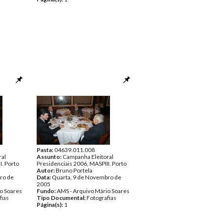
Pasta:
04639.011.008
ral
Assunto:
Campanha Eleitoral
I. Porto
Presidenciais 2006, MASPIII. Porto
Autor:
Bruno Portela
ro de
Data:
Quarta, 9 de Novembro de
2005
o Soares
Fundo:
AMS - Arquivo Mário Soares
fias
Tipo Documental:
Fotografias
Página(s):
1