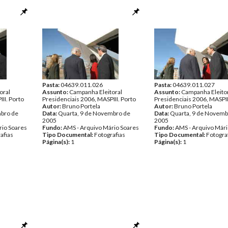
Pasta:
04639.011.026
Pasta:
04639.011.027
oral
Assunto:
Campanha Eleitoral
Assunto:
Campanha Eleito
II. Porto
Presidenciais 2006, MASPIII. Porto
Presidenciais 2006, MASPII
Autor:
Bruno Portela
Autor:
Bruno Portela
mbro de
Data:
Quarta, 9 de Novembro de
Data:
Quarta, 9 de Novemb
2005
2005
rio Soares
Fundo:
AMS - Arquivo Mário Soares
Fundo:
AMS - Arquivo Mári
afias
Tipo Documental:
Fotografias
Tipo Documental:
Fotogra
Página(s):
1
Página(s):
1