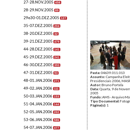
27-28.NOV.2005
458
28-29.NOV.2005
89
29e30-01.DEZ.2005
127
35-07.DEZ.2005
204
38-20.DEZ.2005
32
39-21.DEZ.2005
479
44-28.DEZ.2005
141
45-29.DEZ.2005
241
46-30.DEZ.2005
393
47-31.DEZ.2005
Pasta:
04639.011.013
93
Assunto:
Campanha Eleit
48-01.JAN.2006
Presidenciais 2006, MASPI
271
Autor:
Bruno Portela
49-02.JAN.2006
Data:
Quarta, 9 de Nove
111
2005
50-03.JAN.2006
153
Fundo:
AMS - Arquivo Má
Tipo Documental:
Fotogr
51-04.JAN.2006
144
Página(s):
1
52-05.JAN.2006
202
53-06.JAN.2006
586
54-07.JAN.2006
477