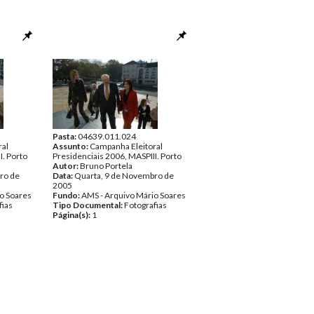
Pasta:
04639.011.024
ral
Assunto:
Campanha Eleitoral
I. Porto
Presidenciais 2006, MASPIII. Porto
Autor:
Bruno Portela
ro de
Data:
Quarta, 9 de Novembro de
2005
o Soares
Fundo:
AMS - Arquivo Mário Soares
fias
Tipo Documental:
Fotografias
Página(s):
1