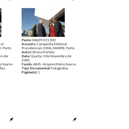
Pasta:
04639.011.032
ral
Assunto:
Campanha Eleitoral
I. Porto
Presidenciais 2006, MASPIII. Porto
Autor:
Bruno Portela
ro de
Data:
Quarta, 9 de Novembro de
2005
o Soares
Fundo:
AMS - Arquivo Mário Soares
fias
Tipo Documental:
Fotografias
Página(s):
1