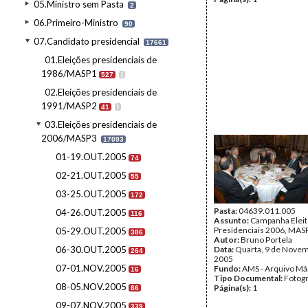
05.Ministro sem Pasta
2
06.Primeiro-Ministro
90
07.Candidato presidencial
17661
01.Eleições presidenciais de
1986/MASP1
527
I
02.Eleições presidenciais de
1991/MASP2
41
I
03.Eleições presidenciais de
2006/MASP3
17093
01-19.OUT.2005
74
02-21.OUT.2005
55
03-25.OUT.2005
172
Pasta:
04639.011.005
04-26.OUT.2005
116
Assunto:
Campanha Eleit
Presidenciais 2006, MASPI
05-29.OUT.2005
386
Autor:
Bruno Portela
06-30.OUT.2005
Data:
Quarta, 9 de Nove
264
2005
07-01.NOV.2005
Fundo:
AMS - Arquivo Má
16
Tipo Documental:
Fotogr
08-05.NOV.2005
Página(s):
1
86
09-07.NOV.2005
339