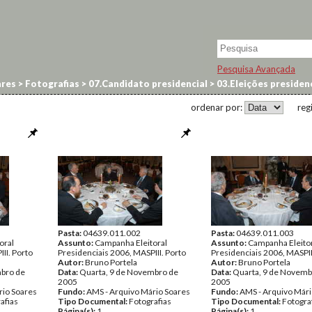
Pesquisa Avançada
res
>
Fotografias
>
07.Candidato presidencial
>
03.Eleições preside
ordenar por:
reg
Pasta:
04639.011.002
Pasta:
04639.011.003
oral
Assunto:
Campanha Eleitoral
Assunto:
Campanha Eleito
II. Porto
Presidenciais 2006, MASPIII. Porto
Presidenciais 2006, MASPII
Autor:
Bruno Portela
Autor:
Bruno Portela
mbro de
Data:
Quarta, 9 de Novembro de
Data:
Quarta, 9 de Novemb
2005
2005
rio Soares
Fundo:
AMS - Arquivo Mário Soares
Fundo:
AMS - Arquivo Mári
afias
Tipo Documental:
Fotografias
Tipo Documental:
Fotogra
Página(s):
1
Página(s):
1