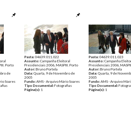
Pasta:
04639.011.022
Pasta:
04639.011.023
oral
Assunto:
Campanha Eleitoral
Assunto:
Campanha Eleito
II. Porto
Presidenciais 2006, MASPIII. Porto
Presidenciais 2006, MASPII
Autor:
Bruno Portela
Autor:
Bruno Portela
mbro de
Data:
Quarta, 9 de Novembro de
Data:
Quarta, 9 de Novemb
2005
2005
rio Soares
Fundo:
AMS - Arquivo Mário Soares
Fundo:
AMS - Arquivo Mári
afias
Tipo Documental:
Fotografias
Tipo Documental:
Fotogra
Página(s):
1
Página(s):
1