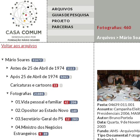
ARQUIVOS
GUIAS DE PESQUISA
PROJETO
PARCERIAS
Fotografias:
460
Arquivos
>
Mário Soa
Voltar aos arquivos
Mário Soares
31672
I
Antes de 25 de Abril de 1974
3113
I
Após 25 de Abril de 1974
5261
I
Caricaturas e cartoons
33
I
Fotografias
21885
I
01.Vida pessoal e familiar
42
206
Pasta:
04639.011.001
Assunto:
Campanha Eleit
02.Opositor ao Estado Novo
140
Presidenciais 2006, MASPI
Autor:
Bruno Portela
03.Secretário-Geral do PS
12
283
Data:
Quarta, 9 de Nove
2005
04.Ministro dos Negócios
Fundo:
AMS - Arquivo Má
Estrangeiros
9
89
Tipo Documental:
Fotogr
Página(s):
1