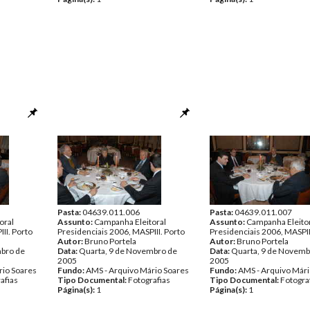
Pasta:
04639.011.006
Pasta:
04639.011.007
oral
Assunto:
Campanha Eleitoral
Assunto:
Campanha Eleito
II. Porto
Presidenciais 2006, MASPIII. Porto
Presidenciais 2006, MASPII
Autor:
Bruno Portela
Autor:
Bruno Portela
mbro de
Data:
Quarta, 9 de Novembro de
Data:
Quarta, 9 de Novemb
2005
2005
rio Soares
Fundo:
AMS - Arquivo Mário Soares
Fundo:
AMS - Arquivo Mári
afias
Tipo Documental:
Fotografias
Tipo Documental:
Fotogra
Página(s):
1
Página(s):
1