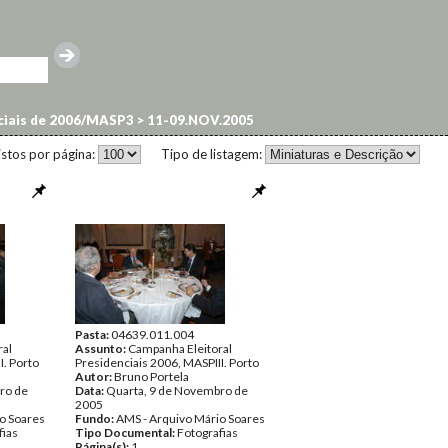
nciais de 2006/MASP3
>
11-09.NOV.2005
istos por página:
Tipo de listagem:
Pasta:
04639.011.004
ral
Assunto:
Campanha Eleitoral
I. Porto
Presidenciais 2006, MASPIII. Porto
Autor:
Bruno Portela
ro de
Data:
Quarta, 9 de Novembro de
2005
o Soares
Fundo:
AMS - Arquivo Mário Soares
fias
Tipo Documental:
Fotografias
Página(s):
1