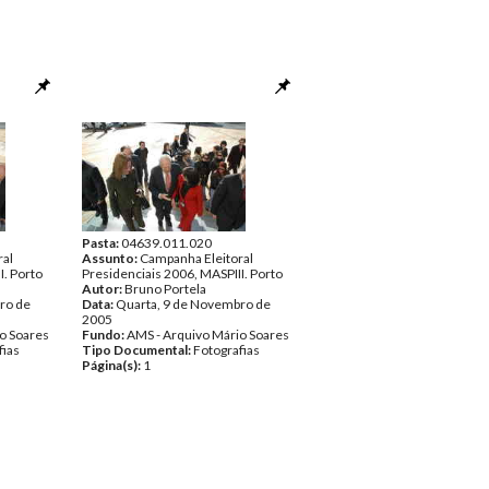
Pasta:
04639.011.020
ral
Assunto:
Campanha Eleitoral
I. Porto
Presidenciais 2006, MASPIII. Porto
Autor:
Bruno Portela
ro de
Data:
Quarta, 9 de Novembro de
2005
o Soares
Fundo:
AMS - Arquivo Mário Soares
fias
Tipo Documental:
Fotografias
Página(s):
1