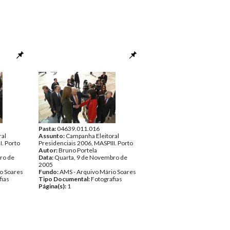
Pasta:
04639.011.016
ral
Assunto:
Campanha Eleitoral
I. Porto
Presidenciais 2006, MASPIII. Porto
Autor:
Bruno Portela
ro de
Data:
Quarta, 9 de Novembro de
2005
o Soares
Fundo:
AMS - Arquivo Mário Soares
fias
Tipo Documental:
Fotografias
Página(s):
1