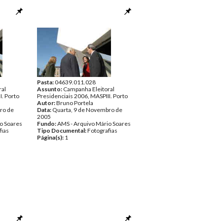
Pasta:
04639.011.028
ral
Assunto:
Campanha Eleitoral
I. Porto
Presidenciais 2006, MASPIII. Porto
Autor:
Bruno Portela
ro de
Data:
Quarta, 9 de Novembro de
2005
o Soares
Fundo:
AMS - Arquivo Mário Soares
fias
Tipo Documental:
Fotografias
Página(s):
1