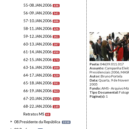
55-08.JAN.2006
436
56-09.JAN.2006
341
57-10.JAN.2006
686
58-11.JAN.2006
426
59-12.JAN.2006
361
60-13.JAN.2006
287
61-14.JAN.2006
650
62-15.JAN.2006
173
Pasta:
04639.011.017
63-16.JAN.2006
Assunto:
Campanha Eleit
359
Presidenciais 2006, MASPI
64-17.JAN.2006
429
Autor:
Bruno Portela
Data:
Quarta, 9 de Nove
65-18.JAN.2006
591
2005
Fundo:
AMS - Arquivo Má
66-19.JAN.2006
963
Tipo Documental:
Fotogr
Página(s):
1
67-20.JAN.2006
513
68-22.JAN.2006
145
Retratos MS
68
08.Presidente da República
3338