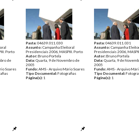
Pasta:
04639.011.030
Pasta:
04639.011.031
oral
Assunto:
Campanha Eleitoral
Assunto:
Campanha Eleito
II. Porto
Presidenciais 2006, MASPIII. Porto
Presidenciais 2006, MASPII
Autor:
Bruno Portela
Autor:
Bruno Portela
mbro de
Data:
Quarta, 9 de Novembro de
Data:
Quarta, 9 de Novemb
2005
2005
rio Soares
Fundo:
AMS - Arquivo Mário Soares
Fundo:
AMS - Arquivo Mári
afias
Tipo Documental:
Fotografias
Tipo Documental:
Fotogra
Página(s):
1
Página(s):
1