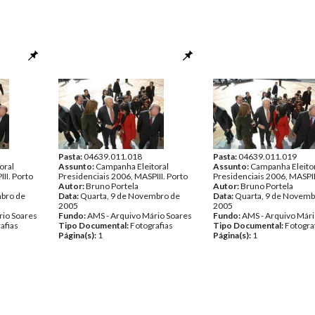
Pasta:
04639.011.018
Pasta:
04639.011.019
oral
Assunto:
Campanha Eleitoral
Assunto:
Campanha Eleito
II. Porto
Presidenciais 2006, MASPIII. Porto
Presidenciais 2006, MASPII
Autor:
Bruno Portela
Autor:
Bruno Portela
mbro de
Data:
Quarta, 9 de Novembro de
Data:
Quarta, 9 de Novemb
2005
2005
rio Soares
Fundo:
AMS - Arquivo Mário Soares
Fundo:
AMS - Arquivo Mári
afias
Tipo Documental:
Fotografias
Tipo Documental:
Fotogra
Página(s):
1
Página(s):
1