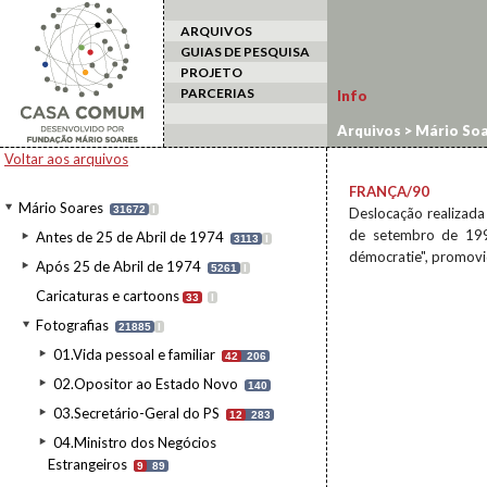
ARQUIVOS
GUIAS DE PESQUISA
PROJETO
PARCERIAS
Info
Arquivos
>
Mário Soa
Voltar aos arquivos
FRANÇA/90
Mário Soares
31672
I
Deslocação realizada
de setembro de 1990
Antes de 25 de Abril de 1974
3113
I
démocratie", promovi
Após 25 de Abril de 1974
5261
I
Caricaturas e cartoons
33
I
Fotografias
21885
I
01.Vida pessoal e familiar
42
206
02.Opositor ao Estado Novo
140
03.Secretário-Geral do PS
12
283
04.Ministro dos Negócios
Estrangeiros
9
89