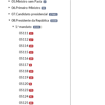
05.Ministro sem Pasta
2
06.Primeiro-Ministro
90
07.Candidato presidencial
17661
08.Presidente da República
3338
1.º mandato
2101
I
05111
11
05112
17
05114
19
05115
12
05116
29
05117
3
05118
10
05119
16
05120
5
05123
75
05124
91
05125
80