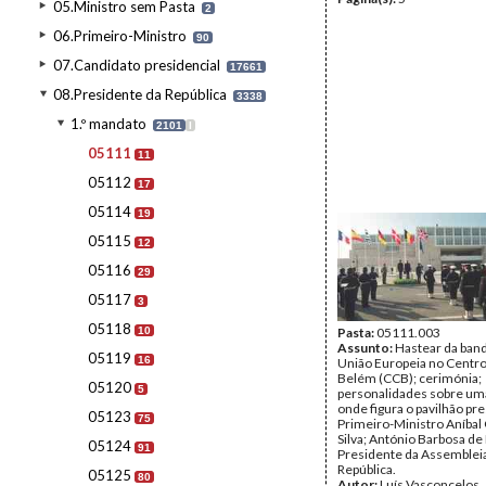
05.Ministro sem Pasta
2
06.Primeiro-Ministro
90
07.Candidato presidencial
17661
08.Presidente da República
3338
1.º mandato
2101
I
05111
11
05112
17
05114
19
05115
12
05116
29
05117
3
05118
10
Pasta:
05111.003
Assunto:
Hastear da band
05119
16
União Europeia no Centro
Belém (CCB); cerimónia;
05120
5
personalidades sobre uma
onde figura o pavilhão pre
05123
75
Primeiro-Ministro Aníbal
Silva; António Barbosa de
05124
91
Presidente da Assemblei
República.
05125
80
Autor:
Luís Vasconcelos