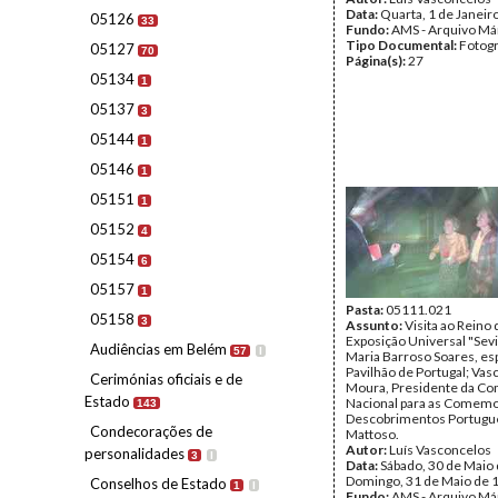
Data:
Quarta, 1 de Janeir
05126
33
Fundo:
AMS - Arquivo Má
Tipo Documental:
Fotogr
05127
70
Página(s):
27
05134
1
05137
3
05144
1
05146
1
05151
1
05152
4
05154
6
05157
1
Pasta:
05111.021
05158
3
Assunto:
Visita ao Reino
Exposição Universal "Sevi
Audiências em Belém
57
I
Maria Barroso Soares, es
Pavilhão de Portugal; Vas
Cerimónias oficiais e de
Moura, Presidente da Co
Estado
Nacional para as Comem
143
Descobrimentos Portugu
Condecorações de
Mattoso.
Autor:
Luís Vasconcelos
personalidades
3
I
Data:
Sábado, 30 de Maio 
Domingo, 31 de Maio de 
Conselhos de Estado
1
I
Fundo:
AMS - Arquivo Má