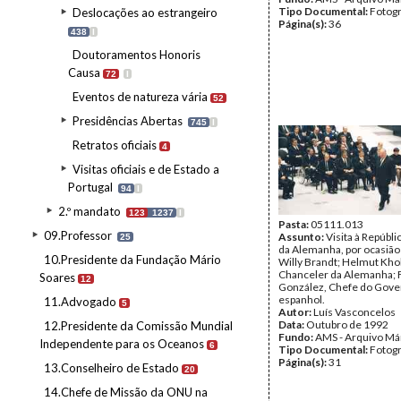
Tipo Documental:
Fotogr
Deslocações ao estrangeiro
Página(s):
36
438
I
Doutoramentos Honoris
Causa
72
I
Eventos de natureza vária
52
Presidências Abertas
745
I
Retratos oficiais
4
Visitas oficiais e de Estado a
Portugal
94
I
2.º mandato
123
1237
I
Pasta:
05111.013
09.Professor
Assunto:
Visita à Repúbli
25
da Alemanha, por ocasião
10.Presidente da Fundação Mário
Willy Brandt; Helmut Khol
Chanceler da Alemanha; 
Soares
12
González, Chefe do Gov
espanhol.
11.Advogado
5
Autor:
Luís Vasconcelos
Data:
Outubro de 1992
12.Presidente da Comissão Mundial
Fundo:
AMS - Arquivo Má
Independente para os Oceanos
6
Tipo Documental:
Fotogr
Página(s):
31
13.Conselheiro de Estado
20
14.Chefe de Missão da ONU na