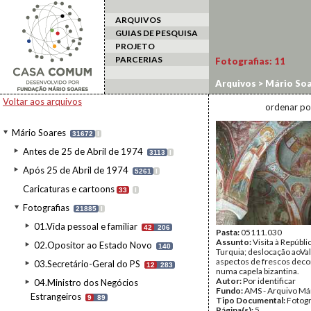
ARQUIVOS
GUIAS DE PESQUISA
PROJETO
PARCERIAS
Fotografias:
11
Arquivos
>
Mário Soa
Voltar aos arquivos
ordenar po
Mário Soares
31672
I
Antes de 25 de Abril de 1974
3113
I
Após 25 de Abril de 1974
5261
I
Caricaturas e cartoons
33
I
Fotografias
21885
I
01.Vida pessoal e familiar
42
206
Pasta:
05111.030
Assunto:
Visita à Repúbli
02.Opositor ao Estado Novo
140
Turquia; deslocação aoVal
aspectos de frescos deco
03.Secretário-Geral do PS
12
283
numa capela bizantina.
Autor:
Por identificar
04.Ministro dos Negócios
Fundo:
AMS - Arquivo Má
Estrangeiros
9
89
Tipo Documental:
Fotogr
Página(s):
5