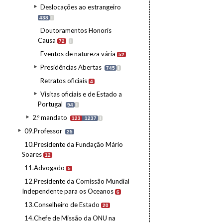
Deslocações ao estrangeiro
438
I
Doutoramentos Honoris
Causa
72
I
Eventos de natureza vária
52
Presidências Abertas
745
I
Retratos oficiais
4
Visitas oficiais e de Estado a
Portugal
94
I
2.º mandato
123
1237
I
09.Professor
25
10.Presidente da Fundação Mário
Soares
12
11.Advogado
5
12.Presidente da Comissão Mundial
Independente para os Oceanos
6
13.Conselheiro de Estado
20
14.Chefe de Missão da ONU na