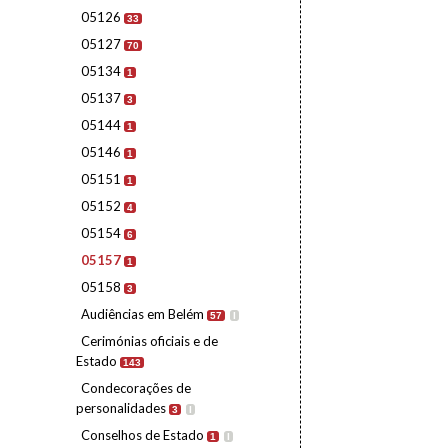
05126
33
05127
70
05134
1
05137
3
05144
1
05146
1
05151
1
05152
4
05154
6
05157
1
05158
3
Audiências em Belém
57
I
Cerimónias oficiais e de
Estado
143
Condecorações de
personalidades
3
I
Conselhos de Estado
1
I