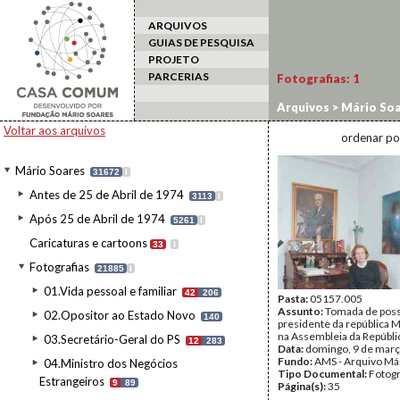
ARQUIVOS
GUIAS DE PESQUISA
PROJETO
PARCERIAS
Fotografias:
1
Arquivos
>
Mário Soa
Voltar aos arquivos
ordenar po
Mário Soares
31672
I
Antes de 25 de Abril de 1974
3113
I
Após 25 de Abril de 1974
5261
I
Caricaturas e cartoons
33
I
Fotografias
21885
I
01.Vida pessoal e familiar
42
206
Pasta:
05157.005
Assunto:
Tomada de pos
02.Opositor ao Estado Novo
140
presidente da república 
na Assembleia da Repúbli
03.Secretário-Geral do PS
12
283
Data:
domingo, 9 de març
Fundo:
AMS - Arquivo Má
04.Ministro dos Negócios
Tipo Documental:
Fotogr
Estrangeiros
9
89
Página(s):
35