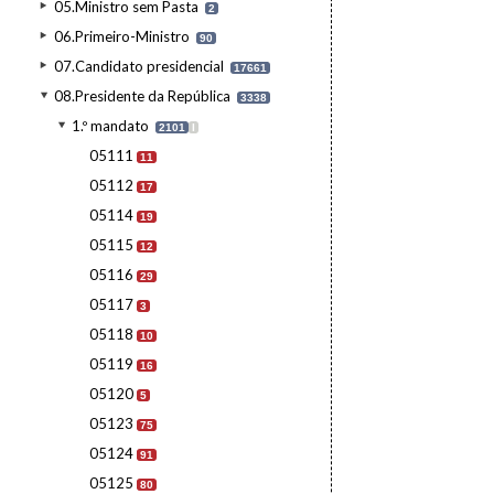
05.Ministro sem Pasta
2
06.Primeiro-Ministro
90
07.Candidato presidencial
17661
08.Presidente da República
3338
1.º mandato
2101
I
05111
11
05112
17
05114
19
05115
12
05116
29
05117
3
05118
10
05119
16
05120
5
05123
75
05124
91
05125
80