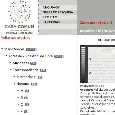
ARQUIVOS
GUIAS DE PESQUISA
PROJETO
PARCERIAS
Correspondência:
1
Arquivos
>
Mário Soa
Maria de Lourdes
Voltar aos arquivos
ordenar po
Mário Soares
31672
I
Antes de 25 de Abril de 1974
3113
I
Atividades
584
Correspondência
150
Internacional
45
Nacional
105
Pasta:
00530.245
Assunto:
Felicitações pel
A
16
Portugal Baillonné; Notíc
Barroso e Isabel Soares; 
B
6
livro a João Manuel Cara
Henriques castigado em
C
15
Cavaleiros.
Remetente:
Maria de Lo
F
4
Henriques