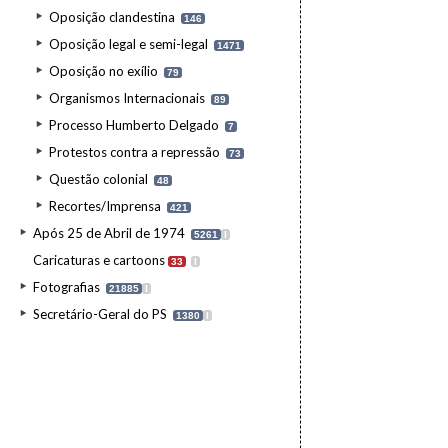
Oposição clandestina
146
Oposição legal e semi-legal
1471
Oposição no exílio
79
Organismos Internacionais
89
Processo Humberto Delgado
7
Protestos contra a repressão
73
Questão colonial
48
Recortes/Imprensa
421
Após 25 de Abril de 1974
5261
I
Caricaturas e cartoons
33
I
Fotografias
21885
I
Secretário-Geral do PS
1380
I