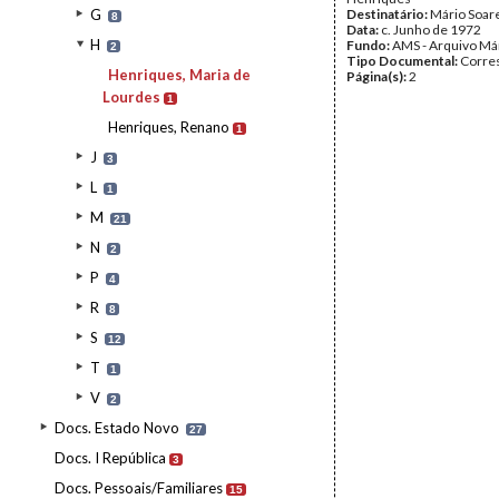
G
Destinatário:
Mário Soar
8
Data:
c. Junho de 1972
H
Fundo:
AMS - Arquivo Má
2
Tipo Documental:
Corre
Henriques, Maria de
Página(s):
2
Lourdes
1
Henriques, Renano
1
J
3
L
1
M
21
N
2
P
4
R
8
S
12
T
1
V
2
Docs. Estado Novo
27
Docs. I República
3
Docs. Pessoais/Familiares
15