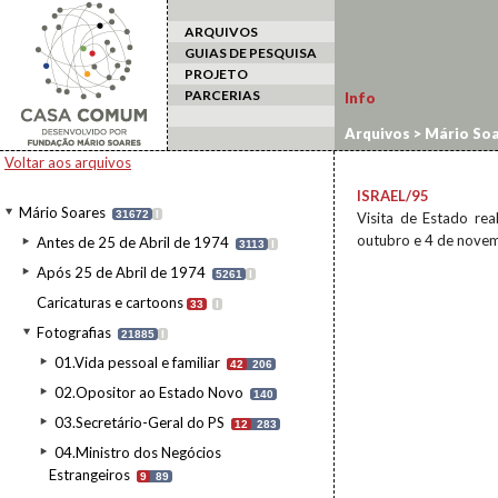
ARQUIVOS
GUIAS DE PESQUISA
PROJETO
PARCERIAS
Info
Arquivos
>
Mário Soa
estrangeiro
>
Israel/
Voltar aos arquivos
ISRAEL/95
Mário Soares
31672
I
Visita de Estado rea
outubro e 4 de nove
Antes de 25 de Abril de 1974
3113
I
Após 25 de Abril de 1974
5261
I
Caricaturas e cartoons
33
I
Fotografias
21885
I
01.Vida pessoal e familiar
42
206
02.Opositor ao Estado Novo
140
03.Secretário-Geral do PS
12
283
04.Ministro dos Negócios
Estrangeiros
9
89