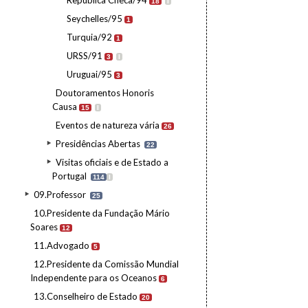
República Checa/94
18
I
Seychelles/95
1
Turquia/92
1
URSS/91
3
I
Uruguai/95
3
Doutoramentos Honoris
Causa
15
I
Eventos de natureza vária
26
Presidências Abertas
22
Visitas oficiais e de Estado a
Portugal
114
I
09.Professor
25
10.Presidente da Fundação Mário
Soares
12
11.Advogado
5
12.Presidente da Comissão Mundial
Independente para os Oceanos
6
13.Conselheiro de Estado
20