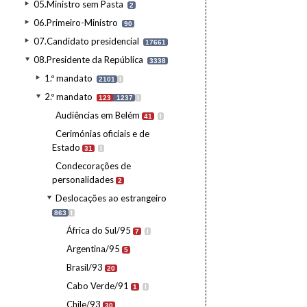
05.Ministro sem Pasta
2
06.Primeiro-Ministro
90
07.Candidato presidencial
17661
08.Presidente da República
3338
1.º mandato
2101
I
2.º mandato
123
1237
I
Audiências em Belém
41
I
Cerimónias oficiais e de
Estado
31
I
Condecorações de
personalidades
2
Deslocações ao estrangeiro
863
I
África do Sul/95
7
I
Argentina/95
5
Brasil/93
20
Cabo Verde/91
1
I
Chile/93
30