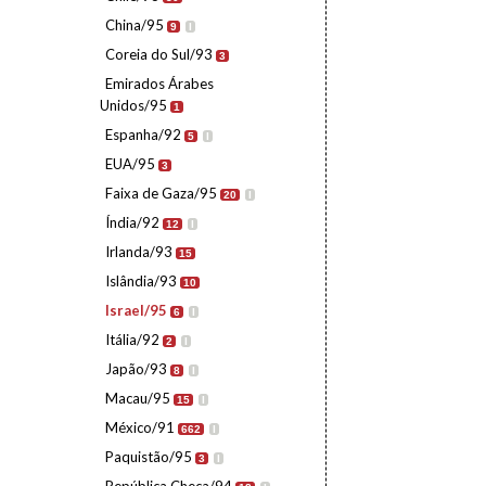
China/95
9
I
Coreia do Sul/93
3
Emirados Árabes
Unidos/95
1
Espanha/92
5
I
EUA/95
3
Faixa de Gaza/95
20
I
Índia/92
12
I
Irlanda/93
15
Islândia/93
10
Israel/95
6
I
Itália/92
2
I
Japão/93
8
I
Macau/95
15
I
México/91
662
I
Paquistão/95
3
I