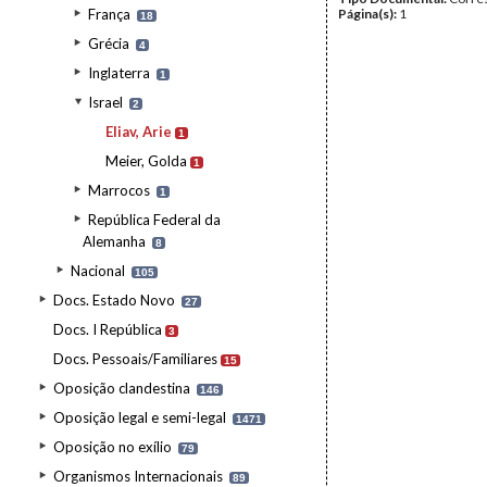
França
Página(s):
1
18
Grécia
4
Inglaterra
1
Israel
2
Eliav, Arie
1
Meier, Golda
1
Marrocos
1
República Federal da
Alemanha
8
Nacional
105
Docs. Estado Novo
27
Docs. I República
3
Docs. Pessoais/Familiares
15
Oposição clandestina
146
Oposição legal e semi-legal
1471
Oposição no exílio
79
Organismos Internacionais
89