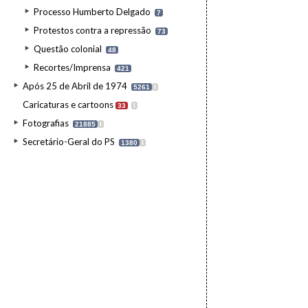
Processo Humberto Delgado
7
Protestos contra a repressão
73
Questão colonial
48
Recortes/Imprensa
421
Após 25 de Abril de 1974
5261
I
Caricaturas e cartoons
33
I
Fotografias
21885
I
Secretário-Geral do PS
1380
I