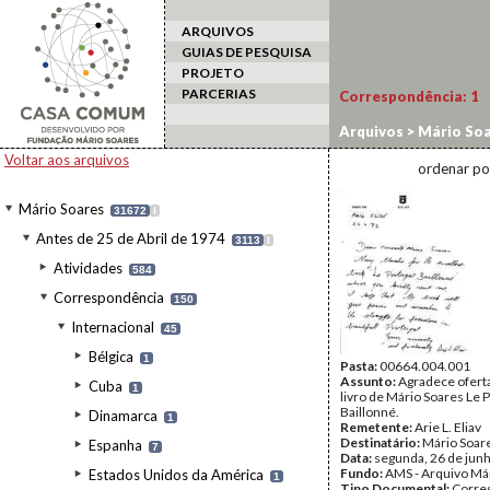
ARQUIVOS
GUIAS DE PESQUISA
PROJETO
PARCERIAS
Correspondência:
1
Arquivos
>
Mário Soa
Arie
Voltar aos arquivos
ordenar po
Mário Soares
31672
I
Antes de 25 de Abril de 1974
3113
I
Atividades
584
Correspondência
150
Internacional
45
Bélgica
1
Pasta:
00664.004.001
Assunto:
Agradece oferta
Cuba
1
livro de Mário Soares Le 
Baillonné.
Dinamarca
1
Remetente:
Arie L. Eliav
Destinatário:
Mário Soar
Espanha
7
Data:
segunda, 26 de jun
Fundo:
AMS - Arquivo Má
Estados Unidos da América
1
Tipo Documental:
Corre