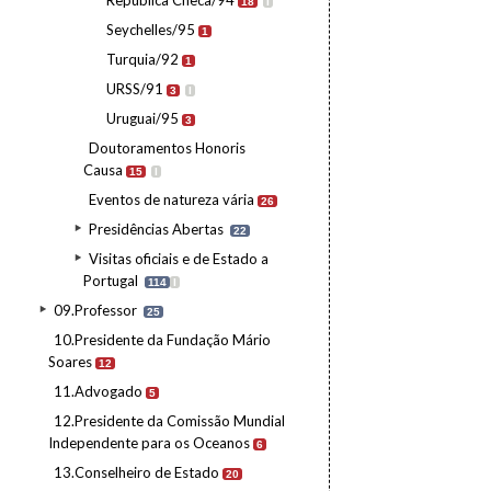
República Checa/94
18
I
Seychelles/95
1
Turquia/92
1
URSS/91
3
I
Uruguai/95
3
Doutoramentos Honoris
Causa
15
I
Eventos de natureza vária
26
Presidências Abertas
22
Visitas oficiais e de Estado a
Portugal
114
I
09.Professor
25
10.Presidente da Fundação Mário
Soares
12
11.Advogado
5
12.Presidente da Comissão Mundial
Independente para os Oceanos
6
13.Conselheiro de Estado
20