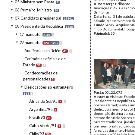
05.Ministro sem Pasta
2
Autor:
Jorge Brilhante
Inscrições:
P.R. Gasa 11/
06.Primeiro-Ministro
90
Brilhante
Data:
terça, 31 de outubr
07.Candidato presidencial
17661
sábado, 4 de novembro d
Fundo:
AMS - Arquivo Má
08.Presidente da República
3338
Tipo Documental:
Fotogr
Página(s):
35
1.º mandato
2101
I
2.º mandato
123
1237
I
Audiências em Belém
41
I
Cerimónias oficiais e de
Estado
31
I
Condecorações de
personalidades
2
Deslocações ao estrangeiro
Pasta:
05122.075
863
I
Assunto:
Visita ao Estad
Presidente da República 
África do Sul/95
7
I
Soares a Israel; visita a 
Argentina/95
dedicado à memória do H
5
deposição de uma coroa d
Brasil/93
retrato de Mário Soares 
20
barrete tradicional judaico;
Cabo Verde/91
um memorial dedicado às
1
I
falecidas durante o Holoc
Chile/93
retratos do PR Mário Soar
30