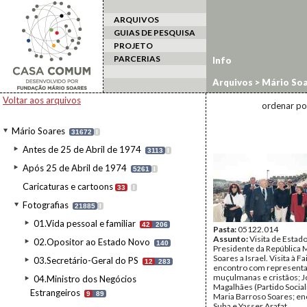
ARQUIVOS
GUIAS DE PESQUISA
PROJETO
PARCERIAS
Info
Arquivos
>
Mário Soa
estrangeiro
>
Israel/
Voltar aos arquivos
ordenar po
Mário Soares
31672
I
Antes de 25 de Abril de 1974
3113
I
Após 25 de Abril de 1974
5261
I
Caricaturas e cartoons
33
I
Fotografias
21885
I
01.Vida pessoal e familiar
42
206
Pasta:
05122.014
Assunto:
Visita de Estad
02.Opositor ao Estado Novo
140
Presidente da República 
Soares a Israel. Visita à F
03.Secretário-Geral do PS
12
283
encontro com represent
muçulmanas e cristãos; J
04.Ministro dos Negócios
Magalhães (Partido Sociali
Estrangeiros
9
89
Maria Barroso Soares; e
Suha e Yasser Arafat.