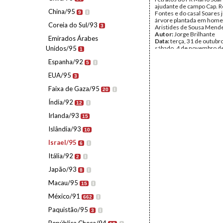
ajudante de campo Cap. R
China/95
9
I
Fontes e do casal Soares 
árvore plantada em hom
Coreia do Sul/93
3
Aristides de Sousa Mend
Autor:
Jorge Brilhante
Emirados Árabes
Data:
terça, 31 de outubr
Unidos/95
sábado, 4 de novembro d
1
Fundo:
AMS - Arquivo Má
Espanha/92
Tipo Documental:
Fotogr
5
I
Página(s):
34
EUA/95
3
Faixa de Gaza/95
20
I
Índia/92
12
I
Irlanda/93
15
Islândia/93
10
Israel/95
6
I
Itália/92
2
I
Japão/93
8
I
Macau/95
15
I
México/91
662
I
Paquistão/95
3
I