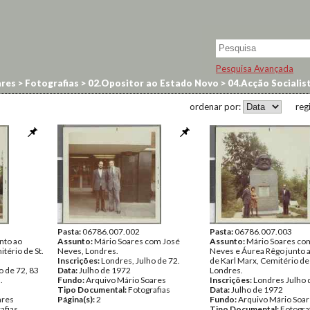
Pesquisa Avançada
res
>
Fotografias
>
02.Opositor ao Estado Novo
>
04.Acção Socialis
ordenar por:
reg
Pasta:
06786.007.002
Pasta:
06786.007.003
nto ao
Assunto:
Mário Soares com José
Assunto:
Mário Soares co
tério de St.
Neves, Londres.
Neves e Áurea Rêgo junto 
Inscrições:
Londres, Julho de 72.
de Karl Marx, Cemitério de
o de 72, 83
Data:
Julho de 1972
Londres.
.
Fundo:
Arquivo Mário Soares
Inscrições:
Londres Julho 
Tipo Documental:
Fotografias
Data:
Julho de 1972
ares
Página(s):
2
Fundo:
Arquivo Mário Soa
afias
Tipo Documental:
Fotogra