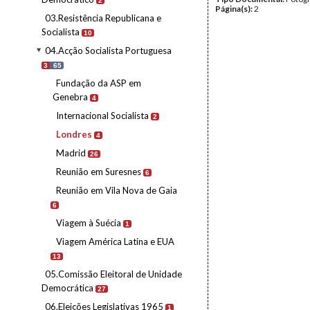
2
Página(s):
2
03.Resistência Republicana e
Socialista
10
04.Acção Socialista Portuguesa
3
65
Fundação da ASP em
Genebra
4
Internacional Socialista
2
Londres
4
Madrid
26
Reunião em Suresnes
6
Reunião em Vila Nova de Gaia
6
Viagem à Suécia
1
Viagem América Latina e EUA
13
05.Comissão Eleitoral de Unidade
Democrática
27
06.Eleições Legislativas 1965
1