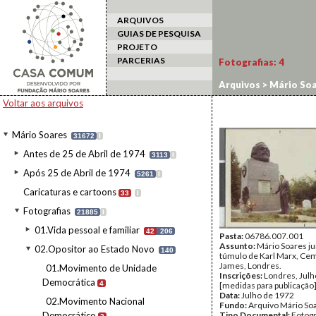
ARQUIVOS
GUIAS DE PESQUISA
PROJETO
PARCERIAS
Fotografias:
4
Arquivos
>
Mário Soa
Voltar aos arquivos
Mário Soares
31672
I
Antes de 25 de Abril de 1974
3113
I
Após 25 de Abril de 1974
5261
I
Caricaturas e cartoons
33
I
Fotografias
21885
I
01.Vida pessoal e familiar
42
206
Pasta:
06786.007.001
Assunto:
Mário Soares ju
02.Opositor ao Estado Novo
140
túmulo de Karl Marx, Cemi
James, Londres.
01.Movimento de Unidade
Inscrições:
Londres, Julh
Democrática
4
[medidas para publicação]
Data:
Julho de 1972
02.Movimento Nacional
Fundo:
Arquivo Mário So
Democrático
Tipo Documental:
Fotogr