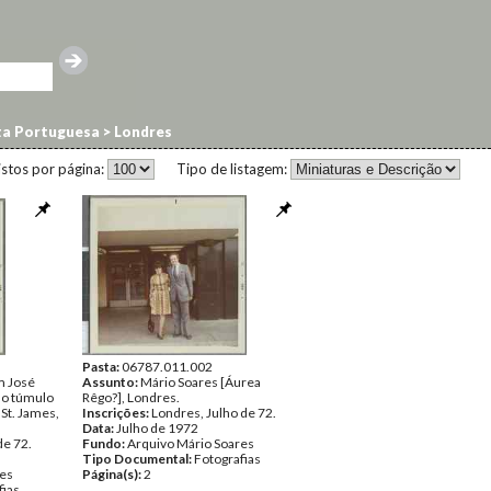
ta Portuguesa
>
Londres
istos por página:
Tipo de listagem:
Pasta:
06787.011.002
m José
Assunto:
Mário Soares [Áurea
ao túmulo
Rêgo?], Londres.
 St. James,
Inscrições:
Londres, Julho de 72.
Data:
Julho de 1972
de 72.
Fundo:
Arquivo Mário Soares
Tipo Documental:
Fotografias
res
Página(s):
2
fias