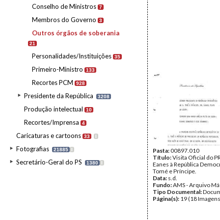
Conselho de Ministros
7
Membros do Governo
3
Outros órgãos de soberania
21
Personalidades/Instituições
35
Primeiro-Ministro
133
Recortes PCM
928
Presidente da República
3208
Produção intelectual
10
Recortes/Imprensa
4
Caricaturas e cartoons
33
I
Fotografias
21885
I
Pasta:
00897.010
Título:
Visita Oficial do 
Secretário-Geral do PS
1380
I
Eanes à República Democr
Tomé e Príncipe.
Data:
s.d.
Fundo:
AMS - Arquivo Má
Tipo Documental:
Docum
Página(s):
19 (18 Imagens