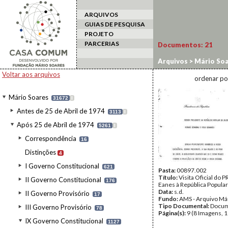
ARQUIVOS
GUIAS DE PESQUISA
PROJETO
PARCERIAS
Documentos:
21
Arquivos
>
Mário Soa
soberania
Voltar aos arquivos
ordenar po
Mário Soares
31672
I
Antes de 25 de Abril de 1974
3113
I
Após 25 de Abril de 1974
5261
I
Correspondência
16
Distinções
4
I Governo Constitucional
621
Pasta:
00897.002
Título:
Visita Oficial do 
II Governo Constitucional
176
Eanes à República Popular
Data:
s.d.
II Governo Provisório
17
Fundo:
AMS - Arquivo Má
Tipo Documental:
Docum
III Governo Provisório
78
Página(s):
9 (8 Imagens, 1
IX Governo Constitucional
1127