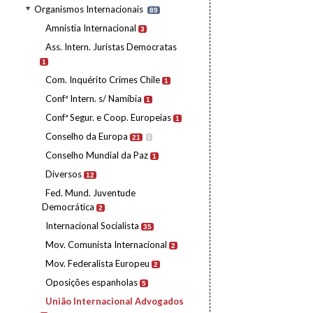
Organismos Internacionais
89
Amnistia Internacional
3
Ass. Intern. Juristas Democratas
1
Com. Inquérito Crimes Chile
1
Confª Intern. s/ Namíbia
1
Confª Segur. e Coop. Europeias
1
Conselho da Europa
21
I
Conselho Mundial da Paz
1
Diversos
12
Fed. Mund. Juventude
Democrática
2
Internacional Socialista
35
Mov. Comunista Internacional
2
Mov. Federalista Europeu
2
Oposições espanholas
5
União Internacional Advogados