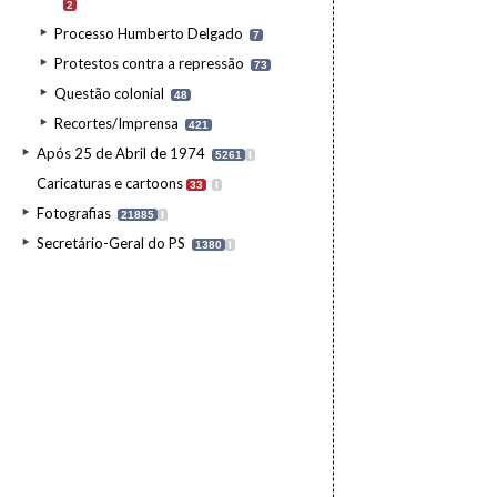
2
Processo Humberto Delgado
7
Protestos contra a repressão
73
Questão colonial
48
Recortes/Imprensa
421
Após 25 de Abril de 1974
5261
I
Caricaturas e cartoons
33
I
Fotografias
21885
I
Secretário-Geral do PS
1380
I