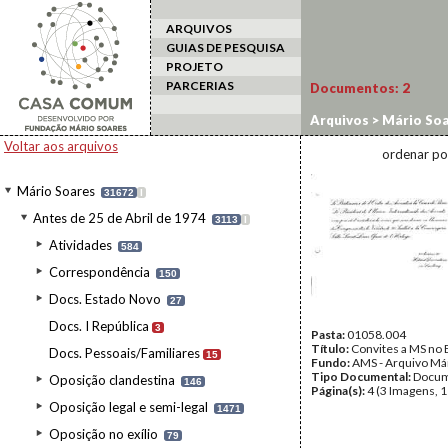
ARQUIVOS
GUIAS DE PESQUISA
PROJETO
PARCERIAS
Documentos:
2
Arquivos
>
Mário Soa
Internacional Advog
Voltar aos arquivos
ordenar po
Mário Soares
31672
I
Antes de 25 de Abril de 1974
3113
I
Atividades
584
Correspondência
150
Docs. Estado Novo
27
Docs. I República
3
Pasta:
01058.004
Título:
Convites a MS no E
Docs. Pessoais/Familiares
15
Fundo:
AMS - Arquivo Má
Tipo Documental:
Docum
Oposição clandestina
146
Página(s):
4 (3 Imagens, 1
Oposição legal e semi-legal
1471
Oposição no exílio
79