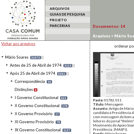
ARQUIVOS
GUIAS DE PESQUISA
PROJETO
PARCERIAS
Documentos:
14
Arquivos
>
Mário Soa
Artigos e entrevista
Voltar aos arquivos
ordenar po
Mário Soares
31672
I
Antes de 25 de Abril de 1974
3113
I
Após 25 de Abril de 1974
5261
I
Correspondência
16
Distinções
4
I Governo Constitucional
621
Pasta:
01782.011
Título:
Mensagem
II Governo Constitucional
176
Assunto:
Artigo de Mário
candidato à Presidência d
II Governo Provisório
17
com mensagem de bom a
leitores do jornal "Belém"
III Governo Provisório
78
Movimento de Apoio Soar
Presidência. (MASP I).
IX Governo Constitucional
1127
Fundo:
Mário Soares