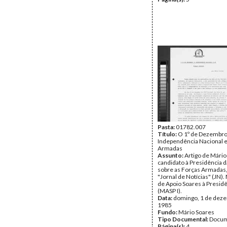
Pasta:
01782.007
Título:
O 1º de Dezembro
Independência Nacional e
Armadas
Assunto:
Artigo de Mário
candidato à Presidência d
sobre as Forças Armadas,
"Jornal de Notícias" (JN)
de Apoio Soares à Presidê
(MASP I).
Data:
domingo, 1 de dez
1985
Fundo:
Mário Soares
Tipo Documental:
Docum
Página(s):
4