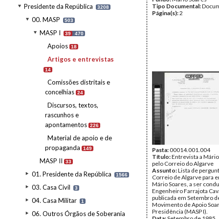
Presidente da República
Tipo Documental:
Docum
3208
Página(s):
2
00. MASP
503
MASP I
39
470
Apoios
18
Artigos e entrevistas
14
Comissões distritais e
concelhias
24
Discursos, textos,
rascunhos e
apontamentos
226
Material de apoio e de
propaganda
149
Pasta:
00014.001.004
Título:
Entrevista a Mári
MASP II
33
pelo Correio do Algarve
Assunto:
Lista de pergunt
01. Presidente da República
1566
Correio de Algarve para e
Mário Soares, a ser condu
03. Casa Civil
3
Engenheiro Farrajota Cav
publicada em Setembro d
04. Casa Militar
1
Movimento de Apoio Soar
Presidência (MASP I).
06. Outros Órgãos de Soberania
Data:
Setembro de 1985