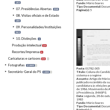
183
Fundo:
Mário Soares
Tipo Documental:
Docum
07. Presidências Abertas
208
Página(s):
5
08. Visitas oficiais e de Estado
180
09. Personalidades/Instituições
563
10. Distinções
1
Produção intelectual
10
Recortes/Imprensa
4
Caricaturas e cartoons
33
I
Fotografias
21885
I
Pasta:
01782.005
Secretário-Geral do PS
Título:
Coluna do Candid
1380
I
sistema e o regime
Assunto:
Artigo de Mário
publicado no âmbito da su
candidatura às eleições p
de 1986. Movimento de A
à Presidência. (MASP I).
Data:
segunda, 28 de out
1985
Fundo:
Mário Soares
Tipo Documental:
Docum
Página(s):
5