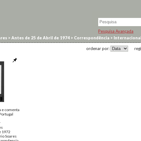
Pesquisa Avançada
res
>
Antes de 25 de Abril de 1974
>
Correspondência
>
Internaciona
ordenar por:
reg
a e comenta
Portugal
r
es
e 1972
rio Soares
spondencia