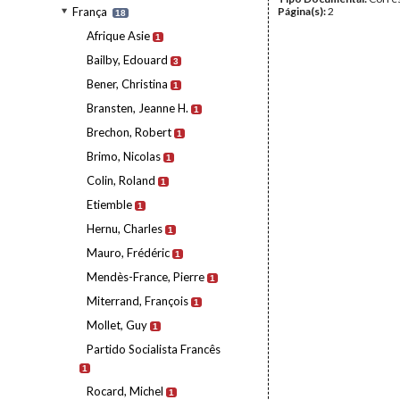
França
Página(s):
2
18
Afrique Asie
1
Bailby, Edouard
3
Bener, Christina
1
Bransten, Jeanne H.
1
Brechon, Robert
1
Brimo, Nicolas
1
Colin, Roland
1
Etiemble
1
Hernu, Charles
1
Mauro, Frédéric
1
Mendès-France, Pierre
1
Miterrand, François
1
Mollet, Guy
1
Partido Socialista Francês
1
Rocard, Michel
1