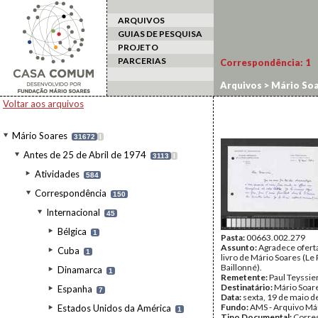
ARQUIVOS
GUIAS DE PESQUISA
PROJETO
PARCERIAS
Correspondência:
1
Arquivos
>
Mário Soa
Voltar aos arquivos
Mário Soares
31672
I
Antes de 25 de Abril de 1974
3113
I
Atividades
584
Correspondência
150
Internacional
45
Bélgica
1
Pasta:
00663.002.279
Assunto:
Agradece ofert
Cuba
1
livro de Mário Soares (Le 
Baillonné).
Dinamarca
1
Remetente:
Paul Teyssie
Destinatário:
Mário Soar
Espanha
7
Data:
sexta, 19 de maio d
Fundo:
AMS - Arquivo Má
Estados Unidos da América
1
Tipo Documental:
Corre