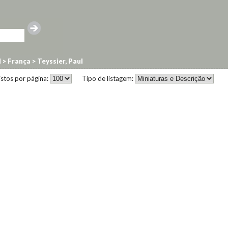
l
>
França
>
Teyssier, Paul
istos por página:
Tipo de listagem: