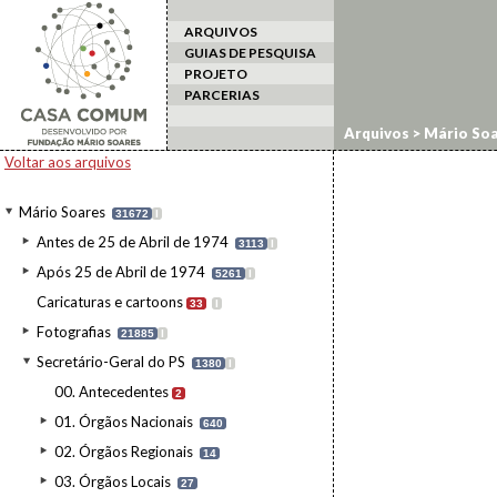
ARQUIVOS
GUIAS DE PESQUISA
PROJETO
PARCERIAS
Arquivos
>
Mário Soa
Voltar aos arquivos
Mário Soares
31672
I
Antes de 25 de Abril de 1974
3113
I
Após 25 de Abril de 1974
5261
I
Caricaturas e cartoons
33
I
Fotografias
21885
I
Secretário-Geral do PS
1380
I
00. Antecedentes
2
01. Órgãos Nacionais
640
02. Órgãos Regionais
14
03. Órgãos Locais
27