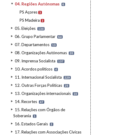
04. Regiões Autónomas
6
PS Açores
3
PS Madeira
3
05. Eleições
134
06. Grupo Parlamentar
64
07. Departamentos
13
08. Organizações Autónomas
20
09. Imprensa Socialista
137
10. Acordos políticos
4
11. Internacional Socialista
229
12. Outras Forças Políticas
25
13. Organizações internacionais
10
14. Recortes
47
15. Relações com Órgãos de
Soberania
1
16. Estados Gerais
2
17. Relações com Associações Cívicas