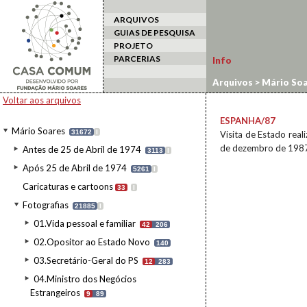
ARQUIVOS
GUIAS DE PESQUISA
PROJETO
PARCERIAS
Info
Arquivos
>
Mário Soa
estrangeiro
>
Espanh
Voltar aos arquivos
ESPANHA/87
Mário Soares
31672
I
Visita de Estado real
de dezembro de 198
Antes de 25 de Abril de 1974
3113
I
Após 25 de Abril de 1974
5261
I
Caricaturas e cartoons
33
I
Fotografias
21885
I
01.Vida pessoal e familiar
42
206
02.Opositor ao Estado Novo
140
03.Secretário-Geral do PS
12
283
04.Ministro dos Negócios
Estrangeiros
9
89