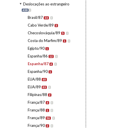
Deslocações ao estrangeiro
438
I
Brasil/87
33
I
Cabo Verde/89
3
Checoslováquia/89
5
I
Costa do Marfim/89
1
I
Egipto/90
1
Espanha/86
12
I
Espanha/87
4
I
Espanha/90
1
EUA/88
40
EUA/89
83
I
Filipinas/88
2
França/87
4
I
França/88
1
I
França/89
56
I
França/90
2
I