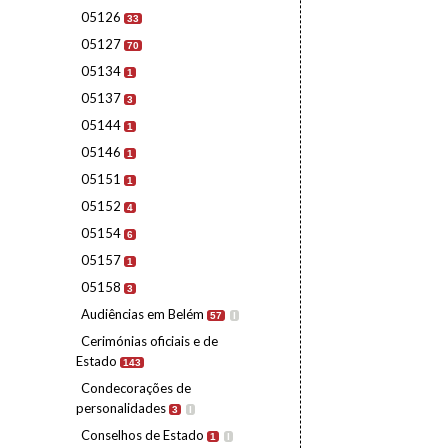
05126
33
05127
70
05134
1
05137
3
05144
1
05146
1
05151
1
05152
4
05154
6
05157
1
05158
3
Audiências em Belém
57
I
Cerimónias oficiais e de
Estado
143
Condecorações de
personalidades
3
I
Conselhos de Estado
1
I