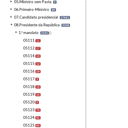
05.Ministro sem Pasta
2
06.Primeiro-Ministro
90
07.Candidato presidencial
17661
08.Presidente da República
3338
1.º mandato
2101
I
05111
11
05112
17
05114
19
05115
12
05116
29
05117
3
05118
10
05119
16
05120
5
05123
75
05124
91
05125
80