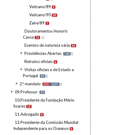
Vaticano/89
2
Vaticano/90
35
Zaire/89
1
Doutoramentos Honoris
Causa
72
I
Eventos de natureza vária
52
Presidências Abertas
745
I
Retratos oficiais
4
Visitas oficiais e de Estado a
Portugal
94
I
2.º mandato
123
1237
I
09.Professor
25
10.Presidente da Fundação Mário
Soares
12
11.Advogado
5
12.Presidente da Comissão Mundial
Independente para os Oceanos
6