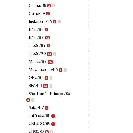
Grécia/88
3
I
Guiné/89
3
Inglaterra/86
1
I
Itália/88
2
Itália/89
73
Japão/89
2
Japão/90
13
I
Macau/89
26
Moçambique/86
1
I
ONU/88
1
I
RFA/88
14
I
São Tomé e Princípe/86
4
I
Suíça/87
2
Tailândia/88
1
UNESCO/89
1
URSS/87
5
I