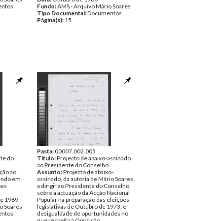
ntos
Fundo:
AMS - Arquivo Mário Soares
Tipo Documental:
Documentos
Página(s):
15
Pasta:
00007.002.005
nte do
Título:
Projecto de abaixo-assinado
ao Presidente do Conselho
ção ao
Assunto:
Projecto de abaixo-
tendo em
assinado, da autoria de Mário Soares,
ões
a dirigir ao Presidente do Conselho,
sobre a actuação da Acção Nacional
de 1969
Popular na preparação das eleições
o Soares
legislativas de Outubro de 1973, e
ntos
desigualdade de oportunidades no
que respeita à Oposição