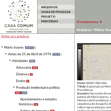
ARQUIVOS
GUIAS DE PESQUISA
PROJETO
PARCERIAS
Documentos:
8
Arquivos
>
Mário Soa
Voltar aos arquivos
Mário Soares
31672
I
Antes de 25 de Abril de 1974
3113
I
Atividades
584
Advocacia
102
Diversos
2
Ensino
2
Pasta:
00007.003.006
Título:
Exposição ao Mini
Produção intelectual e política
Presidência
221
478
Assunto:
Rascunho de ex
autoria de Mário Soares, d
Apontamentos e estudos
Ministro da Presidência, 
sequência de despacho d
históricos
12
sobre representação com 
Artigos de imprensa
realização de um Congre