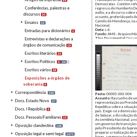
89
Democratas. Contém refe
Conferências, palestras e
regresso de Humberto D
exílio, e a discurso sobre 
discursos
20
assunto, proferido pelo 
Camilo de Mendonça, na
Ensaios
22
Nacional.
Data:
s.d.
Entradas para dicionários
2
Fundo:
AMS - Arquivo Má
Tipo Documental:
Docum
Entrevistas e declarações a
Página(s):
14
órgãos de comunicação
19
Escritos literários
23
Escritos Políticos
4
24
I
Escritos vários
38
Exposições a órgãos de
soberania
8
Correspondência
150
Pasta:
00005.003.004
Assunto:
Rascunho de u
Docs. Estado Novo
27
representação ao Preside
República sobre a situação
Docs. I República
3
país. Exige-se a demissã
de Salazar, a dissolução d
Docs. Pessoais/Familiares
15
Assembleia Nacional, a 
um governo de transição 
Oposição clandestina
146
pelo Presidente do Supr
preparar a realização de 
Oposição legal e semi-legal
1471
livres, a preparação de u