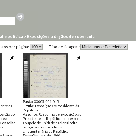
l e política
>
Exposições a órgãos de soberania
istos por página:
Tipo de listagem:
Pasta:
00005.001.015
dente da
Título:
Exposição ao Presidente da
República
osição ao
Assunto:
Rascunho de exposição ao
bre a
Presidente da República em resposta
 Conselho
ao apelo de unidade nacional feito
is.
pelo governo quando do
cinquentenário da República.
o Soares
Data:
Outubro de 1960