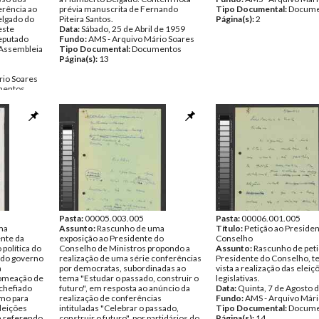
rência ao
prévia manuscrita de Fernando
Tipo Documental:
Docume
elgado do
Piteira Santos.
Página(s):
2
este
Data:
Sábado, 25 de Abril de 1959
deputado
Fundo:
AMS - Arquivo Mário Soares
 Assembleia
Tipo Documental:
Documentos
Página(s):
13
rio Soares
entos
Pasta:
00005.003.005
Pasta:
00006.001.005
ma
Assunto:
Rascunho de uma
Título:
Petição ao Preside
nte da
exposição ao Presidente do
Conselho
 política do
Conselho de Ministros propondo a
Assunto:
Rascunho de peti
o do governo
realização de uma série conferências
Presidente do Conselho, 
a
por democratas, subordinadas ao
vista a realização das eleiç
nomeação de
tema "Estudar o passado, construir o
legislativas.
chefiado
futuro", em resposta ao anúncio da
Data:
Quinta, 7 de Agosto 
emo para
realização de conferências
Fundo:
AMS - Arquivo Mári
eleições
intituladas "Celebrar o passado,
Tipo Documental:
Docume
m referendo
construir o futuro", por partidários do
Página(s):
14