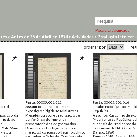
Pesquisa Avançada
res
>
Antes de 25 de Abril de 1974
>
Atividades
>
Produção intelectua
ordenar por:
reg
Pasta:
00005.001.012
Pasta:
00005.001.016
stro da
Assunto:
Rascunho de uma
Título:
Exposição ao Presi
exposição dirigida ao Ministro da
República
posição, da
Presidência sobre a realização de
Assunto:
Rascunho de exp
irigida ao
conferência de imprensa
Presidente da República so
na
preparatória do Congresso dos
ausência do Presidente do
e 2 de Maio
Democratas Portugueses, com
da reunião da NATO em Par
vista à
menção à concessão de asilo político
Data:
c. 1960
sso dos
a Humberto Delgado. Contém nota
Fundo:
AMS - Arquivo Mári