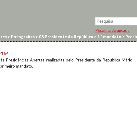
Pesquisa Avançada
res
>
Fotografias
>
08.Presidente da República
>
1.º mandato
>
Presi
RTAS
s às Presidências Abertas realizadas pelo Presidente da República Mário
 primeiro mandato.