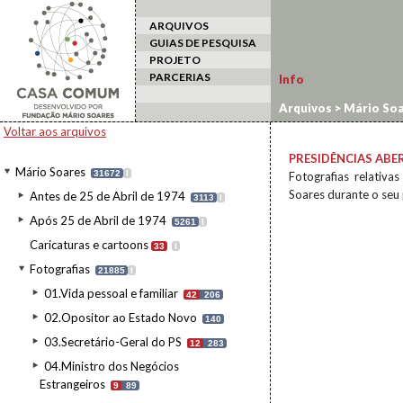
ARQUIVOS
GUIAS DE PESQUISA
PROJETO
PARCERIAS
Info
Arquivos
>
Mário Soa
Voltar aos arquivos
PRESIDÊNCIAS ABE
Mário Soares
31672
I
Fotografias relativa
Soares durante o seu
Antes de 25 de Abril de 1974
3113
I
Após 25 de Abril de 1974
5261
I
Caricaturas e cartoons
33
I
Fotografias
21885
I
01.Vida pessoal e familiar
42
206
02.Opositor ao Estado Novo
140
03.Secretário-Geral do PS
12
283
04.Ministro dos Negócios
Estrangeiros
9
89