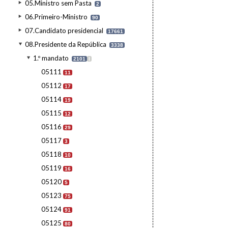
05.Ministro sem Pasta
2
06.Primeiro-Ministro
90
07.Candidato presidencial
17661
08.Presidente da República
3338
1.º mandato
2101
I
05111
11
05112
17
05114
19
05115
12
05116
29
05117
3
05118
10
05119
16
05120
5
05123
75
05124
91
05125
80