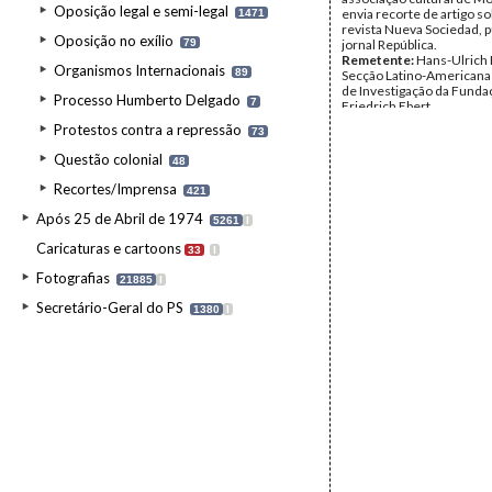
Oposição legal e semi-legal
envia recorte de artigo so
1471
revista Nueva Sociedad, p
Oposição no exílio
79
jornal República.
Remetente:
Hans-Ulrich 
Organismos Internacionais
89
Secção Latino-Americana 
de Investigação da Funda
Processo Humberto Delgado
7
Friedrich Ebert
Destinatário:
Mário Soar
Protestos contra a repressão
73
Data:
sexta, 18 de agosto
quarta, 6 de setembro de
Questão colonial
48
Fundo:
AMS - Arquivo Má
Tipo Documental:
Corre
Recortes/Imprensa
421
Página(s):
2
Após 25 de Abril de 1974
5261
I
Caricaturas e cartoons
33
I
Fotografias
21885
I
Secretário-Geral do PS
1380
I