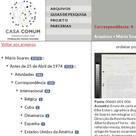
ARQUIVOS
GUIAS DE PESQUISA
PROJETO
PARCERIAS
Correspondência:
4
Arquivos
>
Mário Soa
Federal da Alemanha
Voltar aos arquivos
ordenar po
Mário Soares
31672
I
Antes de 25 de Abril de 1974
3113
I
Atividades
584
Correspondência
150
Internacional
45
Bélgica
1
Pasta:
00665.001.006
Assunto:
Envio de carta 
Cuba
1
Elke Esters; agradece dis
de Soares em integrar o 
Dinamarca
1
Direcção da Revista Nuev
Alberto Baeza Flores - dir
Espanha
7
referida revista; Intenção 
artigo de Soares no pró
Estados Unidos da América
1
da revista. Sugere parte ca