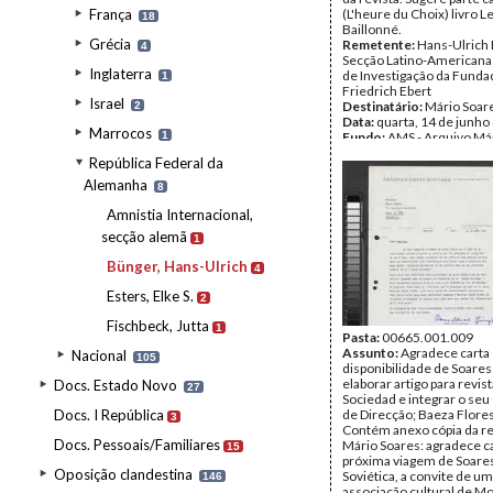
França
(L'heure du Choix) livro L
18
Baillonné.
Grécia
Remetente:
Hans-Ulrich 
4
Secção Latino-Americana 
Inglaterra
de Investigação da Funda
1
Friedrich Ebert
Israel
Destinatário:
Mário Soar
2
Data:
quarta, 14 de junho
Marrocos
1
Fundo:
AMS - Arquivo Má
Tipo Documental:
Corre
República Federal da
Página(s):
2
Alemanha
8
Amnistia Internacional,
secção alemã
1
Bünger, Hans-Ulrich
4
Esters, Elke S.
2
Fischbeck, Jutta
1
Pasta:
00665.001.009
Assunto:
Agradece carta
Nacional
105
disponibilidade de Soare
elaborar artigo para revis
Docs. Estado Novo
27
Sociedad e integrar o se
Docs. I República
de Direcção; Baeza Flores
3
Contém anexo cópia da r
Docs. Pessoais/Familiares
Mário Soares: agradece ca
15
próxima viagem de Soares
Oposição clandestina
Soviética, a convite de u
146
associação cultural de M